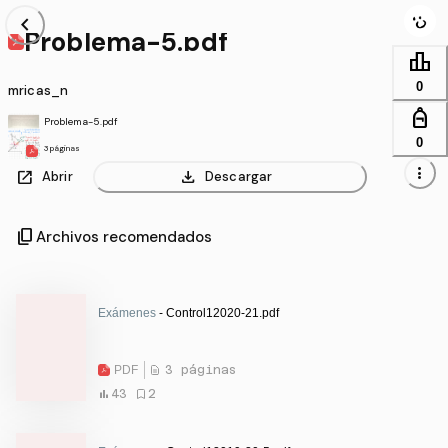
chevron_left
Problema-5.pdf
leaderboard
0
mricas_n
personal_bag
Problema-5.pdf
0
3 páginas
more_vert
open_in_new
download
Abrir
Descargar
content_copy
Archivos recomendados
Exámenes
- Control12020-21.pdf
PDF
3 páginas
43
2