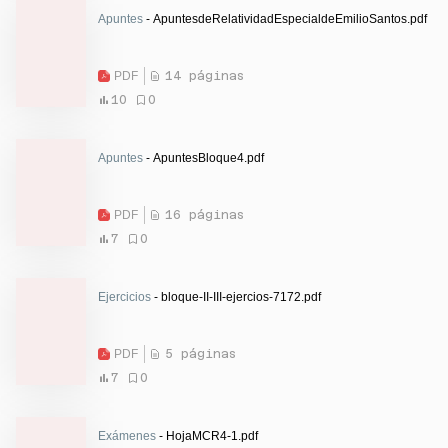
Apuntes
- ApuntesdeRelatividadEspecialdeEmilioSantos.pdf
PDF
14 páginas
10
0
Apuntes
- ApuntesBloque4.pdf
PDF
16 páginas
7
0
Ejercicios
- bloque-II-III-ejercios-7172.pdf
PDF
5 páginas
7
0
Exámenes
- HojaMCR4-1.pdf