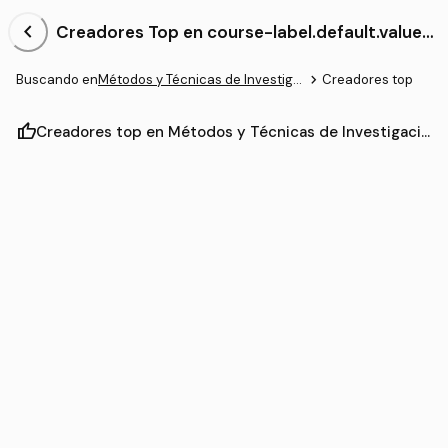
chevron_left
Creadores Top en course-label.default.value-
NaN.reduced Métodos y Técnicas de Investiga
ción en Relaciones Internacionales
navigate_next
Buscando en
Métodos y Técnicas de Investigación en Relaciones Internacionales
Creadores top
thumb_up
Creadores top en Métodos y Técnicas de Investigació
n en Relaciones Internacionales