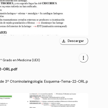
download
Descargar
more_vert
3º Grado en Medicina (UEX)
-ORL.pdf
de 3º Otorrinolaringología: Esquema-Tema-22-ORL.p