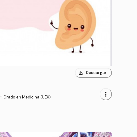
download
Descargar
more_vert
3º Grado en Medicina (UEX)