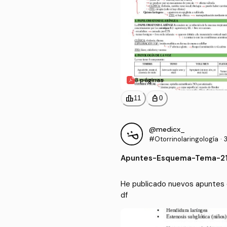
3 páginas
leaderboard
personal_bag
11
0
@medicx_
#Otorrinolaringología
·
Apuntes
-
Esquema-Tema-21
He publicado nuevos apuntes 
df