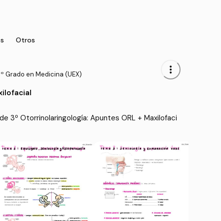
s
Otros
more_vert
3º Grado en Medicina (UEX)
ilofacial
e 3º Otorrinolaringología: Apuntes ORL + Maxilofaci