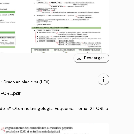
download
Descargar
more_vert
3º Grado en Medicina (UEX)
-ORL.pdf
de 3º Otorrinolaringología: Esquema-Tema-21-ORL.p