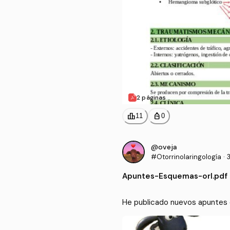
2 páginas
leaderboard
personal_bag
11
0
@oveja
#Otorrinolaringología
·
Apuntes
-
Esquemas-orl.pdf
He publicado nuevos apuntes d