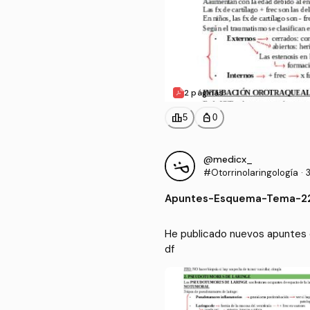
2 páginas
leaderboard
personal_bag
5
0
@medicx_
#Otorrinolaringología
·
Apuntes
-
Esquema-Tema-22
He publicado nuevos apuntes 
df