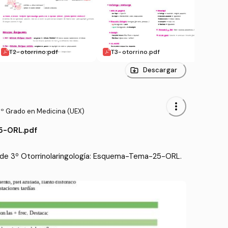
T2-otorrino.pdf
T3-otorrino.pdf
T4-o
Descargar
more_vert
3º Grado en Medicina (UEX)
-ORL.pdf
de 3º Otorrinolaringología: Esquema-Tema-25-ORL.