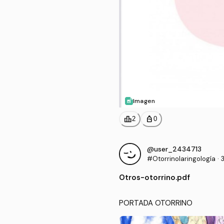
Imagen
leaderboard
personal_bag
2
0
@user_2434713
#Otorrinolaringología
·
Otros
-
otorrino.pdf
PORTADA OTORRINO 