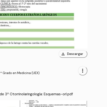
download
Descargar
more_vert
3º Grado en Medicina (UEX)
e 3º Otorrinolaringología: Esquemas-orl.pdf