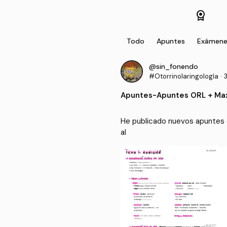
license
Todo
Apuntes
Exámene
@sin_fonendo
#Otorrinolaringología
·
Apuntes
-
Apuntes ORL + Max
He publicado nuevos apuntes d
al