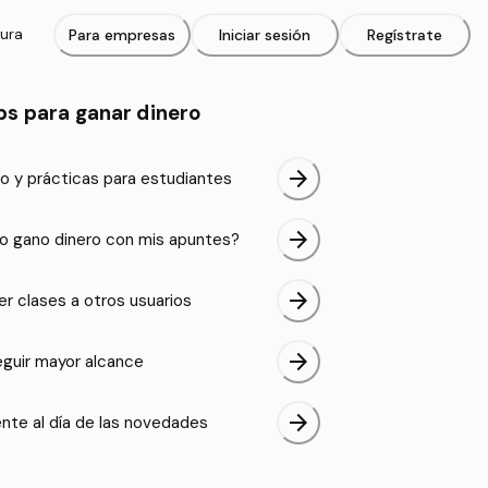
tura
Para empresas
Iniciar sesión
Regístrate
ps para ganar dinero
arrow_forward
o y prácticas para estudiantes
arrow_forward
 gano dinero con mis apuntes?
arrow_forward
er clases a otros usuarios
arrow_forward
guir mayor alcance
arrow_forward
nte al día de las novedades