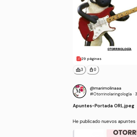
29 páginas
leaderboard
personal_bag
3
0
@marimolinaaa
#Otorrinolaringología
·
Apuntes
-
Portada ORL.jpeg
He publicado nuevos apuntes d