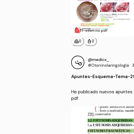
T1-otorrino.pdf
leaderboard
personal_bag
0
0
@medicx_
#Otorrinolaringología
·
Apuntes
-
Esquema-Tema-25
He publicado nuevos apuntes 
pdf