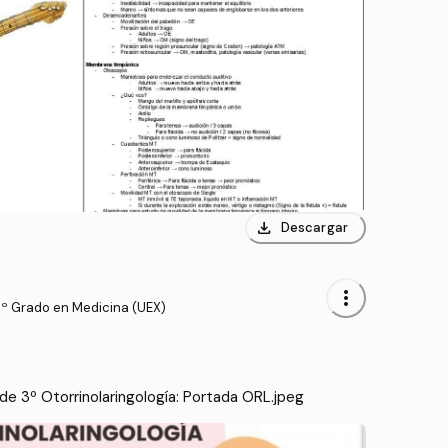
download
Descargar
more_vert
3º Grado en Medicina (UEX)
e 3º Otorrinolaringología: Portada ORL.jpeg