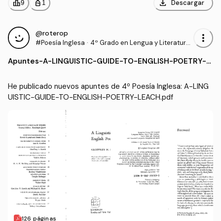
download
leaderboard
personal_bag
Descargar
9
1
@roterop
more_vert
#Poesía Inglesa
·
4º Grado en Lengua y Literatura I
nglesas (USC)
Apuntes
-
A-LINGUISTIC-GUIDE-TO-ENGLISH-POETRY-L
EACH.pdf
He publicado nuevos apuntes de 4º Poesía Inglesa: A-LING
UISTIC-GUIDE-TO-ENGLISH-POETRY-LEACH.pdf
126 páginas