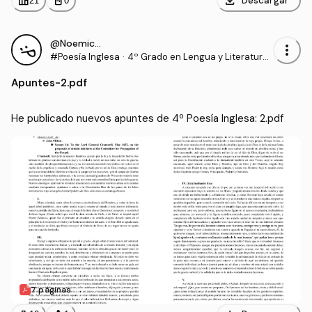
download
leaderboard
personal_bag
Descargar
21
0
@Noemicons
more_vert
#Poesía Inglesa
·
4º Grado en Lengua y Literatura I
nglesas (USC)
Apuntes
-
2.pdf
He publicado nuevos apuntes de 4º Poesía Inglesa: 2.pdf
7 páginas