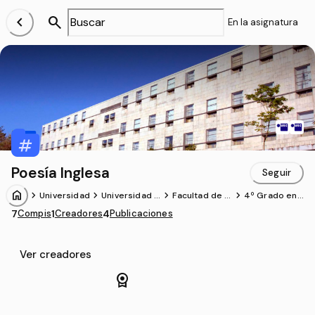
chevron_left
search
En la asignatura
Poesía Inglesa
Seguir
home
chevron_forward
chevron_forward
chevron_forward
chevron_forward
Universidad
Universidad d
Facultad de Fi
4º Grado en L
e Santiago de
lología
engua y Liter
7
Compis
1
Creadores
4
Publicaciones
Compostela
atura Inglesa
s (USC)
Ver creadores
license