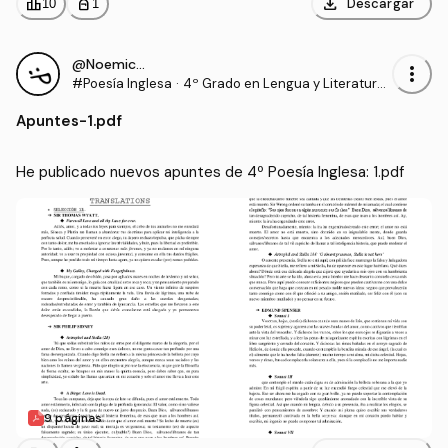
download
leaderboard
personal_bag
Descargar
10
1
@Noemicons
more_vert
#Poesía Inglesa
·
4º Grado en Lengua y Literatura I
nglesas (USC)
Apuntes
-
1.pdf
He publicado nuevos apuntes de 4º Poesía Inglesa: 1.pdf
9 páginas