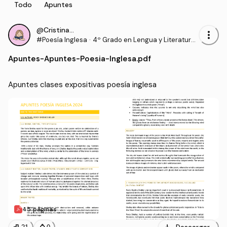
Todo
Apuntes
@Cristinaulloa
more_vert
#Poesía Inglesa
·
4º Grado en Lengua y Literatura I
nglesas (USC)
Apuntes
-
Apuntes-Poesia-Inglesa.pdf
Apuntes clases expositivas poesía inglesa
45 páginas