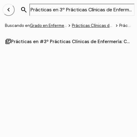
chevron_left
search
navigate_next
navigate_next
Buscando en
Grado en Enfermería (UCM)
Prácticas Clínicas de Enfermería: Cuidados Intermedios
Prácticas
library_books
Prácticas en #3º Prácticas Clínicas de Enfermería: Cui
dados Intermedios