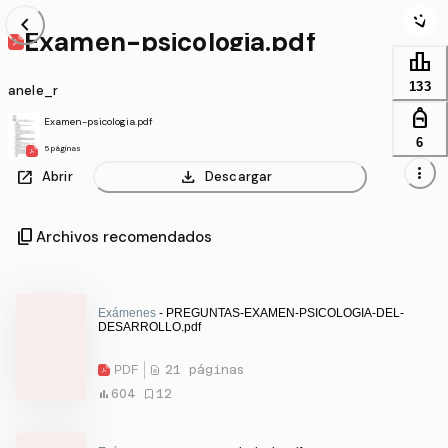
chevron_left
Examen-psicologia.pdf
leaderboard
133
anele_r
personal_bag
Examen-psicologia.pdf
6
5 páginas
more_vert
open_in_new
download
Abrir
Descargar
content_copy
Archivos recomendados
Exámenes
- PREGUNTAS-EXAMEN-PSICOLOGIA-DEL-
DESARROLLO.pdf
PDF
21 páginas
604
12