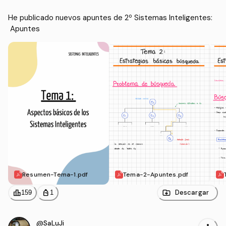
He publicado nuevos apuntes de 2º Sistemas Inteligentes:
 Apuntes
Resumen-Tema-1.pdf
Tema-2-Apuntes.pdf
leaderboard
personal_bag
Descargar
159
1
@SaLuJi