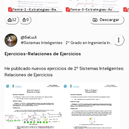
Tema-2.-Estrategias-Bas
Tema-3-Estrategias-Avan
icas-de-Busqueda.pdf
zadas-de-Busqueda.pdf
leaderboard
personal_bag
Descargar
12
0
@SaLuJi
more_vert
#Sistemas Inteligentes
·
2º Grado en Ingeniería Inf
ormática (UAL)
Ejercicios
-
Relaciones de Ejercicios
He publicado nuevos ejercicios de 2º Sistemas Inteligentes: 
Relaciones de Ejercicios