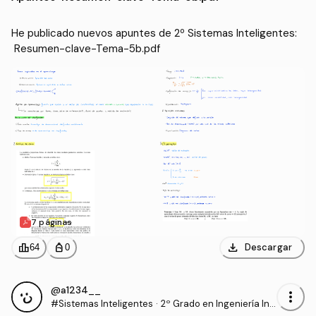
He publicado nuevos apuntes de 2º Sistemas Inteligentes:
 Resumen-clave-Tema-5b.pdf
7 páginas
download
leaderboard
personal_bag
Descargar
64
0
@a1234__
more_vert
#Sistemas Inteligentes
·
2º Grado en Ingeniería Inf