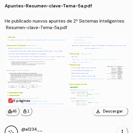
ormática (UAL)
Apuntes
-
Resumen-clave-Tema-5a.pdf
He publicado nuevos apuntes de 2º Sistemas Inteligentes:
 Resumen-clave-Tema-5a.pdf
5 páginas
download
leaderboard
personal_bag
Descargar
46
1
@a1234__
more_vert