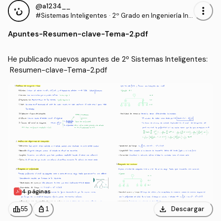
@a1234__
more_vert
#Sistemas Inteligentes
·
2º Grado en Ingeniería Inf
ormática (UAL)
Apuntes
-
Resumen-clave-Tema-2.pdf
He publicado nuevos apuntes de 2º Sistemas Inteligentes:
 Resumen-clave-Tema-2.pdf
4 páginas
download
leaderboard
personal_bag
Descargar
55
1