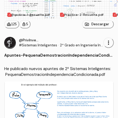
Practica-1-Resuelta.pdf
Practica-2-Resuelta.pdf
leaderboard
personal_bag
Descargar
125
5
@PrivInvestoCat
more_vert
#Sistemas Inteligentes
·
2º Grado en Ingeniería Inf
ormática (UAL)
Apuntes
-
PequenaDemostracionIndependenciaCondici
onada.pdf
He publicado nuevos apuntes de 2º Sistemas Inteligentes:
 PequenaDemostracionIndependenciaCondicionada.pdf