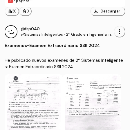
7 páginas
download
leaderboard
personal_bag
Descargar
30
0
@fsp04008
more_vert
#Sistemas Inteligentes
·
2º Grado en Ingeniería Inf
ormática (UAL)
Examenes
-
Examen Extraordinario SSII 2024
He publicado nuevos examenes de 2º Sistemas Inteligente
s: Examen Extraordinario SSII 2024