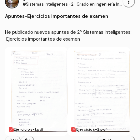
more_vert
#Sistemas Inteligentes
·
2º Grado en Ingeniería Inf
ormática (UAL)
Apuntes
-
Ejercicios importantes de examen
He publicado nuevos apuntes de 2º Sistemas Inteligentes:
 Ejercicios importantes de examen
Ejercicios-1.pdf
Ejercicios-2.pdf