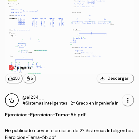
7 páginas
download
leaderboard
personal_bag
Descargar
158
6
@a1234__
more_vert
#Sistemas Inteligentes
·
2º Grado en Ingeniería Inf
ormática (UAL)
Ejercicios
-
Ejercicios-Tema-5b.pdf
He publicado nuevos ejercicios de 2º Sistemas Inteligentes: 
Ejercicios-Tema-5b.pdf