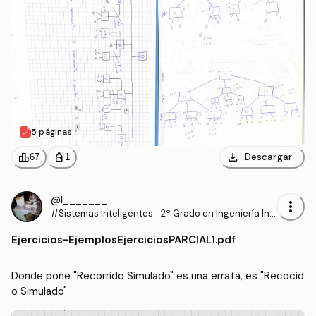
5 páginas
download
leaderboard
personal_bag
Descargar
67
1
@l_______
more_vert
#Sistemas Inteligentes
·
2º Grado en Ingeniería Inf
ormática (UAL)
Ejercicios
-
EjemplosEjerciciosPARCIAL1.pdf
Donde pone "Recorrido Simulado" es una errata, es "Recocid
o Simulado"