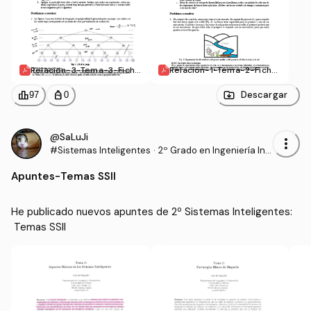
Relacion-3-Tema-3-Ficha
Relacion-1-Tema-2-Ficha
-Busqueda-Juegos.pdf
-Busqueda.pdf
leaderboard
personal_bag
Descargar
97
0
@SaLuJi
more_vert
#Sistemas Inteligentes
·
2º Grado en Ingeniería Inf
ormática (UAL)
Apuntes
-
Temas SSII
He publicado nuevos apuntes de 2º Sistemas Inteligentes:
 Temas SSII