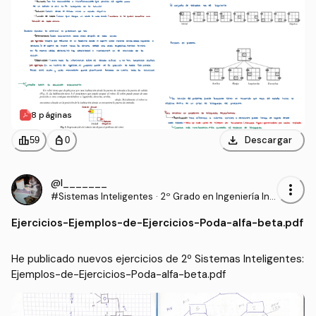
8 páginas
download
leaderboard
personal_bag
Descargar
59
0
@l_______
more_vert
#Sistemas Inteligentes
·
2º Grado en Ingeniería Inf
ormática (UAL)
Ejercicios
-
Ejemplos-de-Ejercicios-Poda-alfa-beta.pdf
He publicado nuevos ejercicios de 2º Sistemas Inteligentes: 
Ejemplos-de-Ejercicios-Poda-alfa-beta.pdf