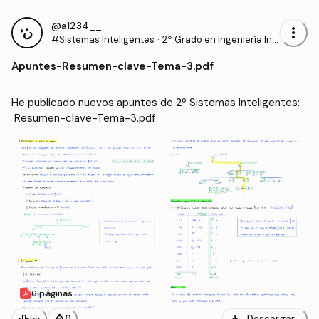
@a1234__
more_vert
#Sistemas Inteligentes
·
2º Grado en Ingeniería Inf
ormática (UAL)
Apuntes
-
Resumen-clave-Tema-3.pdf
He publicado nuevos apuntes de 2º Sistemas Inteligentes:
 Resumen-clave-Tema-3.pdf
6 páginas
Descargar
55
0