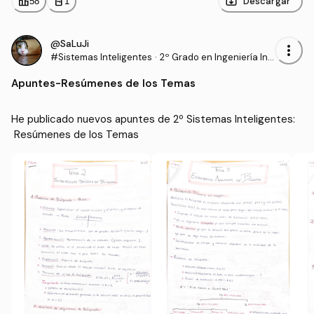
leaderboard
personal_bag
Descargar
58
1
@SaLuJi
more_vert
#Sistemas Inteligentes
·
2º Grado en Ingeniería Inf
ormática (UAL)
Apuntes
-
Resúmenes de los Temas
He publicado nuevos apuntes de 2º Sistemas Inteligentes:
 Resúmenes de los Temas