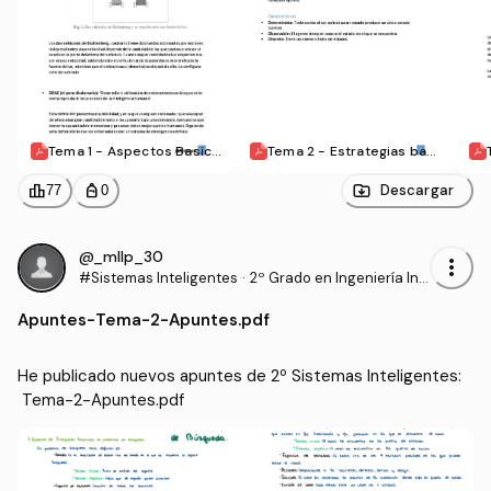
Tema 1 - Aspectos Basico
Tema 2 - Estrategias basi
s SSII.pdf
cas de busqueda.pdf
leaderboard
personal_bag
Descargar
77
0
@_mllp_30
more_vert
#Sistemas Inteligentes
·
2º Grado en Ingeniería Inf
ormática (UAL)
Apuntes
-
Tema-2-Apuntes.pdf
He publicado nuevos apuntes de 2º Sistemas Inteligentes:
 Tema-2-Apuntes.pdf