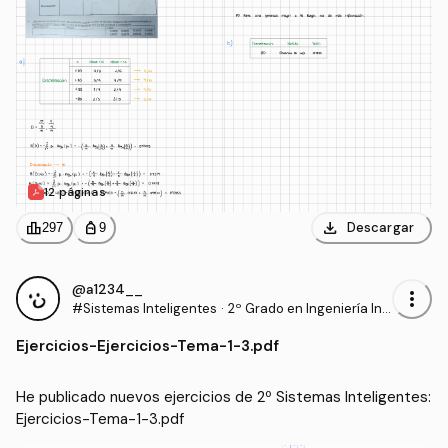
12 páginas
download
leaderboard
personal_bag
Descargar
297
9
@a1234__
more_vert
#Sistemas Inteligentes
·
2º Grado en Ingeniería Inf
ormática (UAL)
Ejercicios
-
Ejercicios-Tema-1-3.pdf
He publicado nuevos ejercicios de 2º Sistemas Inteligentes: 
Ejercicios-Tema-1-3.pdf