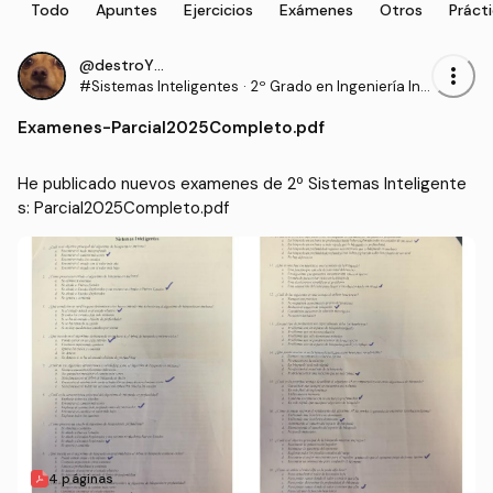
Todo
Apuntes
Ejercicios
Exámenes
Otros
Práct
@destroYer10
more_vert
#Sistemas Inteligentes
·
2º Grado en Ingeniería Inf
ormática (UAL)
Examenes
-
Parcial2025Completo.pdf
He publicado nuevos examenes de 2º Sistemas Inteligente
s: Parcial2025Completo.pdf
4 páginas