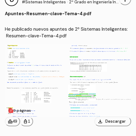
#Sistemas Inteligentes
·
2º Grado en Ingeniería Inf
ormática (UAL)
Apuntes
-
Resumen-clave-Tema-4.pdf
He publicado nuevos apuntes de 2º Sistemas Inteligentes:
 Resumen-clave-Tema-4.pdf
9 páginas
download
leaderboard
personal_bag
Descargar
49
1