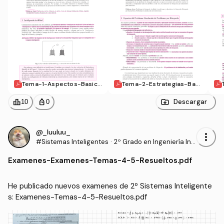
Tema-1-Aspectos-Basico
Tema-2-Estrategias-Basi
s-SSII-1.pdf
cas-de-Busqueda.pdf
leaderboard
personal_bag
Descargar
10
0
@_luuluu_
more_vert
#Sistemas Inteligentes
·
2º Grado en Ingeniería Inf
ormática (UAL)
Examenes
-
Examenes-Temas-4-5-Resueltos.pdf
He publicado nuevos examenes de 2º Sistemas Inteligente
s: Examenes-Temas-4-5-Resueltos.pdf