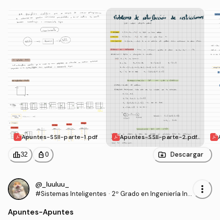
Apuntes-SSII-parte-1.pdf
Apuntes-SSII-parte-2.pdf
leaderboard
personal_bag
Descargar
32
0
@_luuluu_
more_vert
#Sistemas Inteligentes
·
2º Grado en Ingeniería Inf
ormática (UAL)
Apuntes
-
Apuntes