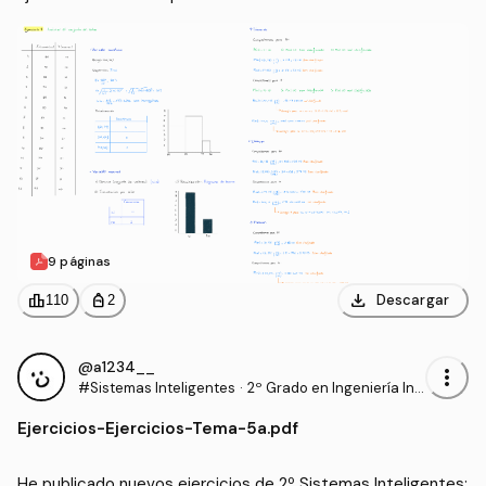
9 páginas
download
leaderboard
personal_bag
Descargar
110
2
@a1234__
more_vert
#Sistemas Inteligentes
·
2º Grado en Ingeniería Inf
ormática (UAL)
Ejercicios
-
Ejercicios-Tema-5a.pdf
He publicado nuevos ejercicios de 2º Sistemas Inteligentes: 