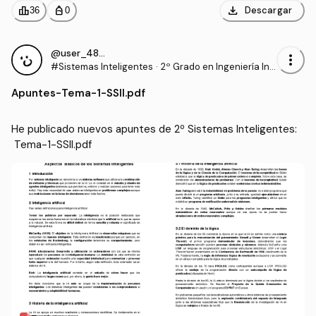
download
leaderboard
personal_bag
Descargar
36
0
@user_4837713
more_vert
#Sistemas Inteligentes
·
2º Grado en Ingeniería Inf
ormática (UAL)
Apuntes
-
Tema-1-SSII.pdf
He publicado nuevos apuntes de 2º Sistemas Inteligentes:
 Tema-1-SSII.pdf