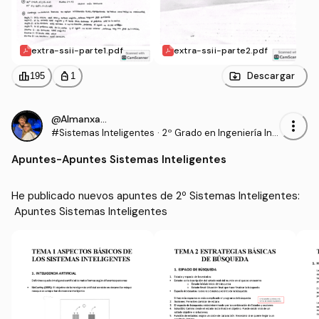
extra-ssii-parte1.pdf
extra-ssii-parte2.pdf
leaderboard
personal_bag
Descargar
195
1
@Almanxa_1106
more_vert
#Sistemas Inteligentes
·
2º Grado en Ingeniería Inf
ormática (UAL)
Apuntes
-
Apuntes Sistemas Inteligentes
He publicado nuevos apuntes de 2º Sistemas Inteligentes:
 Apuntes Sistemas Inteligentes