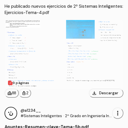
He publicado nuevos ejercicios de 2º Sistemas Inteligentes: 
Ejercicios-Tema-4.pdf
9 páginas
download
leaderboard
personal_bag
Descargar
88
2
@a1234__
more_vert
#Sistemas Inteligentes
·
2º Grado en Ingeniería Inf
ormática (UAL)
Apuntes
-
Resumen-clave-Tema-5b.pdf