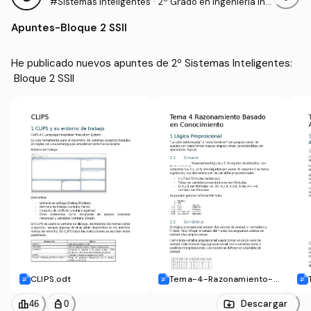
#Sistemas Inteligentes
·
2º Grado en Ingeniería Inf
ormática (UAL)
Apuntes
-
Bloque 2 SSII
He publicado nuevos apuntes de 2º Sistemas Inteligentes:
 Bloque 2 SSII
CLIPS.odt
Tema-4-Razonamiento-B
asado-en-Conocimiento.
odt
leaderboard
personal_bag
Descargar
46
0