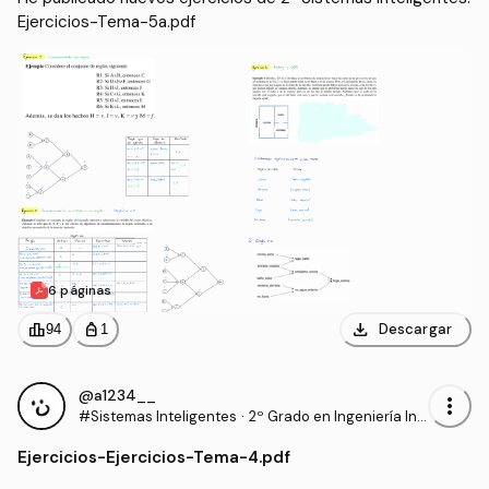
Ejercicios-Tema-5a.pdf
6 páginas
download
leaderboard
personal_bag
Descargar
94
1
@a1234__
more_vert
#Sistemas Inteligentes
·
2º Grado en Ingeniería Inf
ormática (UAL)
Ejercicios
-
Ejercicios-Tema-4.pdf