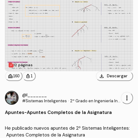
12 páginas
download
leaderboard
personal_bag
Descargar
160
1
@l_______
more_vert
#Sistemas Inteligentes
·
2º Grado en Ingeniería Inf
ormática (UAL)
Apuntes
-
Apuntes Completos de la Asignatura
He publicado nuevos apuntes de 2º Sistemas Inteligentes:
 Apuntes Completos de la Asignatura