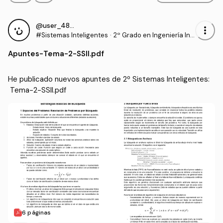
@user_4837713
more_vert
#Sistemas Inteligentes
·
2º Grado en Ingeniería Inf
ormática (UAL)
Apuntes
-
Tema-2-SSII.pdf
He publicado nuevos apuntes de 2º Sistemas Inteligentes:
 Tema-2-SSII.pdf
6 páginas