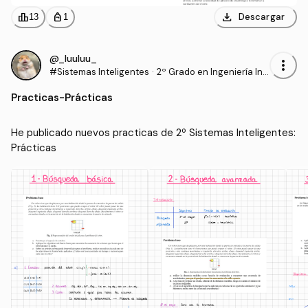
download
leaderboard
personal_bag
Descargar
13
1
@_luuluu_
more_vert
#Sistemas Inteligentes
·
2º Grado en Ingeniería Inf
ormática (UAL)
Practicas
-
Prácticas
He publicado nuevos practicas de 2º Sistemas Inteligentes: 
Prácticas