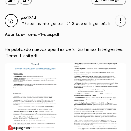
download
leaderboard
personal_bag
@a1234__
more_vert
#Sistemas Inteligentes
·
2º Grado en Ingeniería Inf
ormática (UAL)
Apuntes
-
Tema-1-ssii.pdf
He publicado nuevos apuntes de 2º Sistemas Inteligentes:
 Tema-1-ssii.pdf
6 páginas