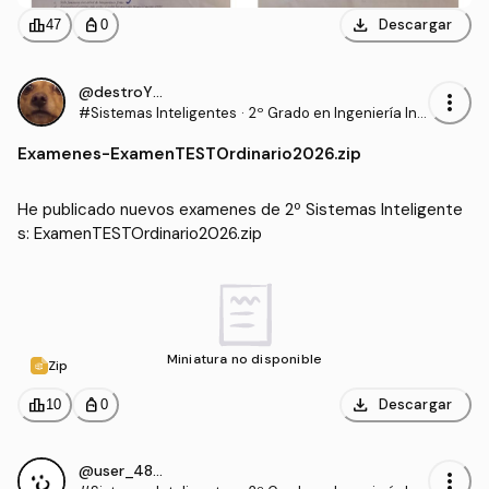
download
leaderboard
personal_bag
Descargar
47
0
@destroYer10
more_vert
#Sistemas Inteligentes
·
2º Grado en Ingeniería Inf
ormática (UAL)
Examenes
-
ExamenTESTOrdinario2026.zip
He publicado nuevos examenes de 2º Sistemas Inteligente
s: ExamenTESTOrdinario2026.zip
Miniatura no disponible
Zip
download
leaderboard
personal_bag
Descargar
10
0
@user_4837713
more_vert