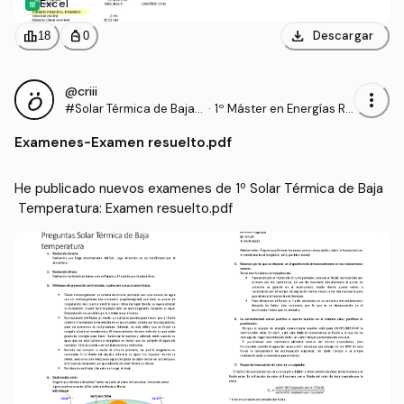
Excel
download
leaderboard
personal_bag
Descargar
18
0
@criii
more_vert
#Solar Térmica de Baja T
·
1º Máster en Energías Re
emperatura
novables y Eficiencia En
Examenes
-
Examen resuelto.pdf
ergética (UCA)
He publicado nuevos examenes de 1º Solar Térmica de Baja
 Temperatura: Examen resuelto.pdf