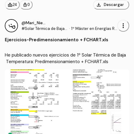
download
leaderboard
personal_bag
Descargar
24
0
@Mari_Nieves
more_vert
#Solar Térmica de Baja T
·
1º Máster en Energías Re
emperatura
novables y Eficiencia En
Ejercicios
-
Predimensionamiento + FCHART.xls
ergética (UCA)
He publicado nuevos ejercicios de 1º Solar Térmica de Baja
 Temperatura: Predimensionamiento + FCHART.xls