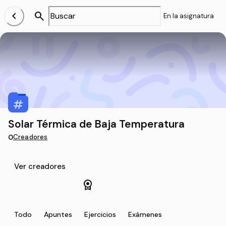
chevron_left
search
En la asignatura
Solar Térmica de Baja Temperatura
0
Creadores
Ver creadores
license
Todo
Apuntes
Ejercicios
Exámenes