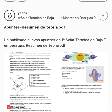
@criii
more_vert
#Solar Térmica de Baja T
·
1º Máster en Energías Re
emperatura
novables y Eficiencia En
Apuntes
-
Resumen de teoría.pdf
ergética (UCA)
He publicado nuevos apuntes de 1º Solar Térmica de Baja T
emperatura: Resumen de teoría.pdf
9 páginas