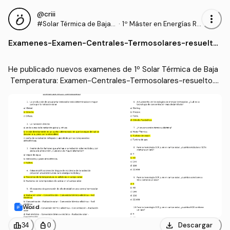
@criii
more_vert
#Solar Térmica de Baja T
·
1º Máster en Energías Re
emperatura
novables y Eficiencia En
Examenes
-
Examen-Centrales-Termosolares-resuelto.
ergética (UCA)
docx
He publicado nuevos examenes de 1º Solar Térmica de Baja
 Temperatura: Examen-Centrales-Termosolares-resuelto.d
ocx
Word
download
leaderboard
personal_bag
Descargar
34
0