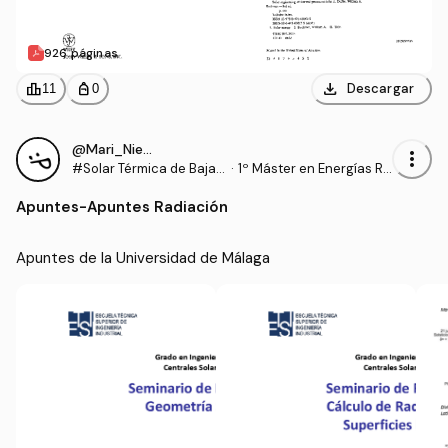
926 páginas
download
leaderboard
personal_bag
Descargar
11
0
@Mari_Nieves
more_vert
#Solar Térmica de Baja T
·
1º Máster en Energías Re
emperatura
novables y Eficiencia En
Apuntes
-
Apuntes Radiación
ergética (UCA)
Apuntes de la Universidad de Málaga