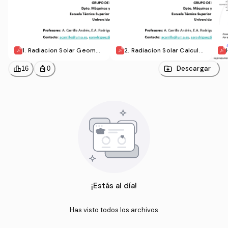
1. Radiacion Solar Geomet
2. Radiacion Solar Calculo
ria Sol Tierra.pdf
Radiacion Superficie Inclin
ada.pdf
leaderboard
personal_bag
Descargar
16
0
¡Estás al día!
Has visto todos los archivos