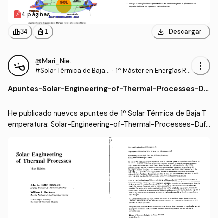
4 páginas
download
leaderboard
personal_bag
Descargar
34
1
@Mari_Nieves
more_vert
#Solar Térmica de Baja T
·
1º Máster en Energías Re
emperatura
novables y Eficiencia En
Apuntes
-
Solar-Engineering-of-Thermal-Processes-Du
ergética (UCA)
ffie-and-Beckman.pdf
He publicado nuevos apuntes de 1º Solar Térmica de Baja T
emperatura: Solar-Engineering-of-Thermal-Processes-Duf
fie-and-Beckman.pdf