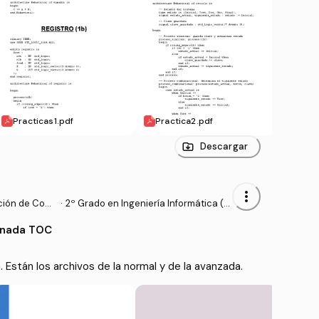
Practicas1.pdf
Practica2.pdf
prac
Descargar
more_vert
ción de Com
·
2º Grado en Ingeniería Informática (U
CM)
ionada TOC
 Están los archivos de la normal y de la avanzada.