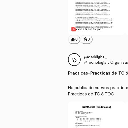
constraints.pdf
leaderboard
personal_bag
0
0
@darklight_
#Tecnología y Organiza
putadores
Practicas
-
Practicas de TC 
He publicado nuevos practica
Practicas de TC ó TOC