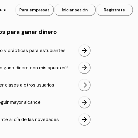
tura
Para empresas
Iniciar sesión
Regístrate
ps para ganar dinero
arrow_forward
o y prácticas para estudiantes
arrow_forward
 gano dinero con mis apuntes?
arrow_forward
er clases a otros usuarios
arrow_forward
guir mayor alcance
arrow_forward
nte al día de las novedades