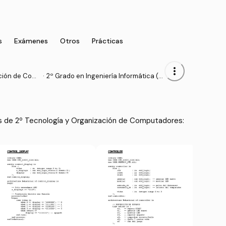
s
Exámenes
Otros
Prácticas
more_vert
ción de Com
·
2º Grado en Ingeniería Informática (U
CM)
s de 2º Tecnología y Organización de Computadores: 