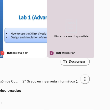
Miniatura no disponible
Mini
1-IntroExtra.pdf
1-Introfiles.rar
1-Int
Descargar
more_vert
ción de Com
·
2º Grado en Ingeniería Informática (U
CM)
olucionados
OC