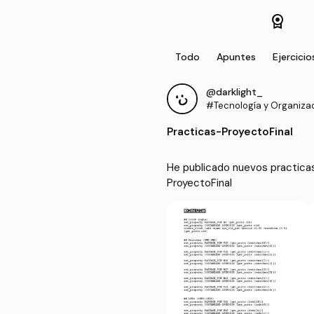
license
Todo
Apuntes
Ejercicio
@darklight_
#Tecnología y Organiza
putadores
Practicas
-
ProyectoFinal
He publicado nuevos practica
ProyectoFinal