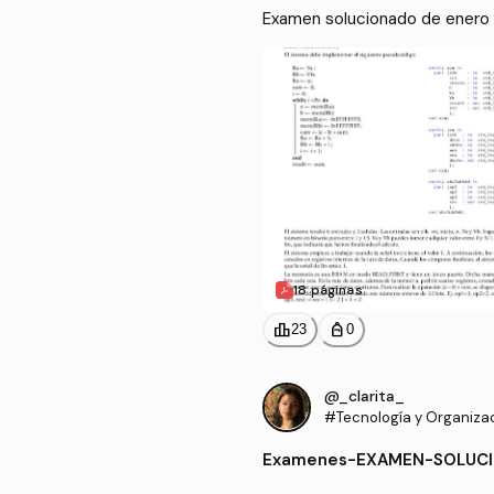
Examen solucionado de enero
18 páginas
leaderboard
personal_bag
23
0
@_clarita_
#Tecnología y Organiza
putadores
Examenes
-
EXAMEN-SOLUCI