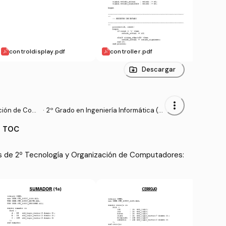
controldisplay.pdf
controller.pdf
comp
Descargar
more_vert
ción de Com
·
2º Grado en Ingeniería Informática (U
CM)
ó TOC
s de 2º Tecnología y Organización de Computadores: 