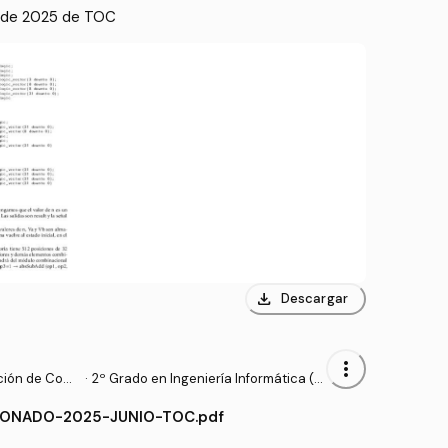
 de 2025 de TOC
download
Descargar
more_vert
ción de Com
·
2º Grado en Ingeniería Informática (U
CM)
ONADO-2025-JUNIO-TOC.pdf