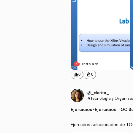
1-Intro.pdf
leaderboard
personal_bag
0
0
@_clarita_
#Tecnología y Organiza
putadores
Ejercicios
-
Ejercicios TOC S
Ejercicios solucionados de T