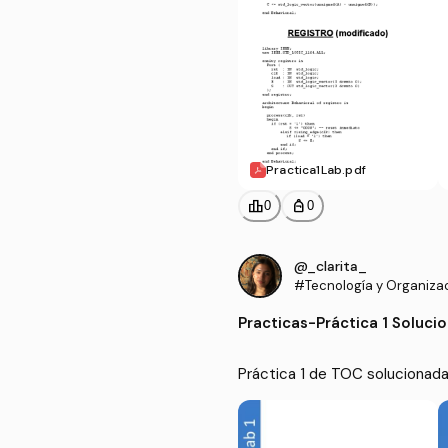
Practica1Lab.pdf
leaderboard
personal_bag
0
0
@_clarita_
#Tecnología y Organiza
putadores
Practicas
-
Práctica 1 Soluc
Práctica 1 de TOC solucionada.