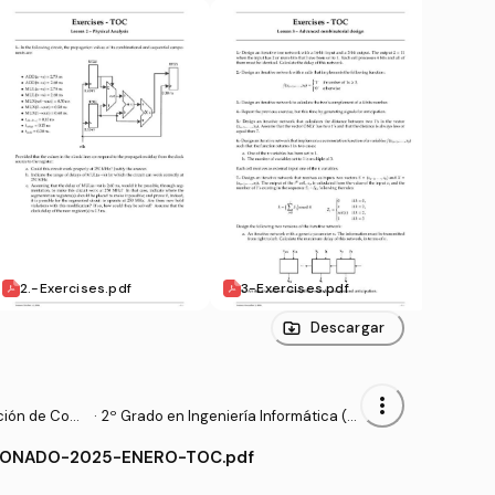
2.-Exercises.pdf
3-Exercises.pdf
5-Ex
Descargar
more_vert
ción de Com
·
2º Grado en Ingeniería Informática (U
CM)
IONADO-2025-ENERO-TOC.pdf