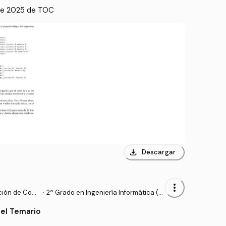
 de 2025 de TOC
download
Descargar
more_vert
ción de Com
·
2º Grado en Ingeniería Informática (U
CM)
el Temario