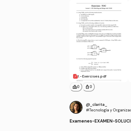
1.-Exercises.pdf
leaderboard
personal_bag
0
0
@_clarita_
#Tecnología y Organiza
putadores
Examenes
-
EXAMEN-SOLUC