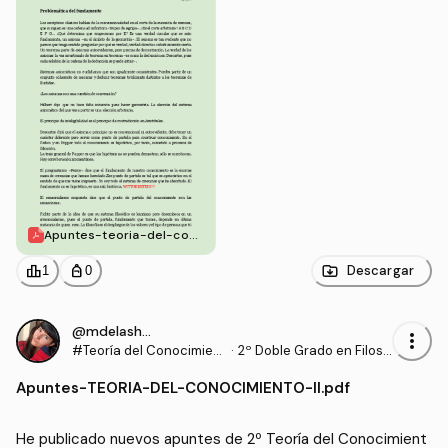
Apuntes-teoria-del-con
ocimiento.pdf
leaderboard
personal_bag
Descargar
1
0
@mdelasheras
more_vert
#Teoría del Conocimient
·
2º Doble Grado en Filoso
o II
fía y Lengua y Literatura
Apuntes
-
TEORIA-DEL-CONOCIMIENTO-II.pdf
Española (URJC)
He publicado nuevos apuntes de 2º Teoría del Conocimient