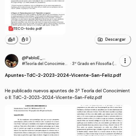
TECO-todo.pdf
leaderboard
personal_bag
Descargar
8
0
@PabloE_02
more_vert
#Teoría del Conocimient
·
3º Grado en Filosofía (U
o II
V)
Apuntes
-
TdC-2-2023-2024-Vicente-San-Feliz.pdf
He publicado nuevos apuntes de 3º Teoría del Conocimient
o II: TdC-2-2023-2024-Vicente-San-Feliz.pdf