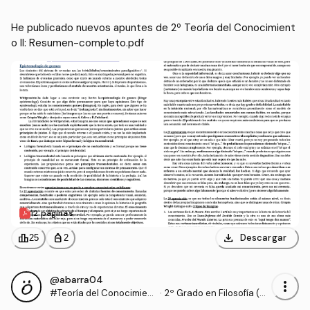
He publicado nuevos apuntes de 2º Teoría del Conocimient
o II: Resumen-completo.pdf
12 páginas
download
leaderboard
personal_bag
Descargar
25
2
@abarra04
more_vert
#Teoría del Conocimient
·
2º Grado en Filosofía (U
o II
CM)