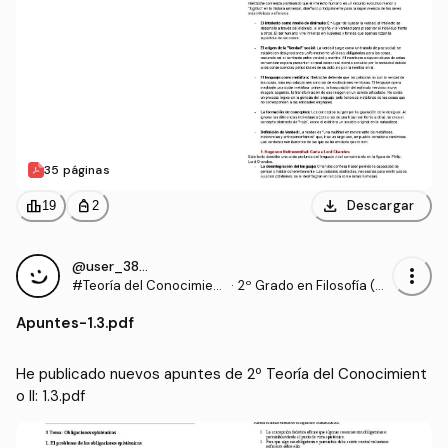
35 páginas
download
leaderboard
personal_bag
Descargar
19
2
@user_3868214
more_vert
#Teoría del Conocimient
·
2º Grado en Filosofía (U
o II
B)
Apuntes
-
1.3.pdf
He publicado nuevos apuntes de 2º Teoría del Conocimient
o II: 1.3.pdf