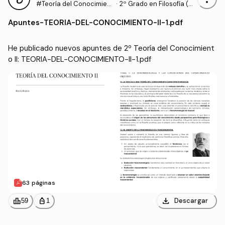
#Teoría del Conocimient
·
2º Grado en Filosofía (U
o II
NED)
Apuntes
-
TEORIA-DEL-CONOCIMIENTO-II-1.pdf
He publicado nuevos apuntes de 2º Teoría del Conocimient
o II: TEORIA-DEL-CONOCIMIENTO-II-1.pdf
63 páginas
download
leaderboard
personal_bag
Descargar
59
1