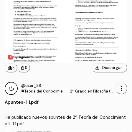
5 páginas
download
leaderboard
personal_bag
Descargar
3
0
@user_3868214
more_vert
#Teoría del Conocimient
·
2º Grado en Filosofía (U
o II
B)
Apuntes
-
1.1.pdf
He publicado nuevos apuntes de 2º Teoría del Conocimient
o II: 1.1.pdf