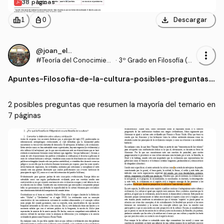
38 páginas
download
leaderboard
personal_bag
Descargar
1
0
@joan_elperro
more_vert
#Teoría del Conocimient
·
3º Grado en Filosofía (U
o II
V)
Apuntes
-
Filosofia-de-la-cultura-posibles-preguntas.p
df
2 posibles preguntas que resumen la mayoría del temario en 
7 páginas