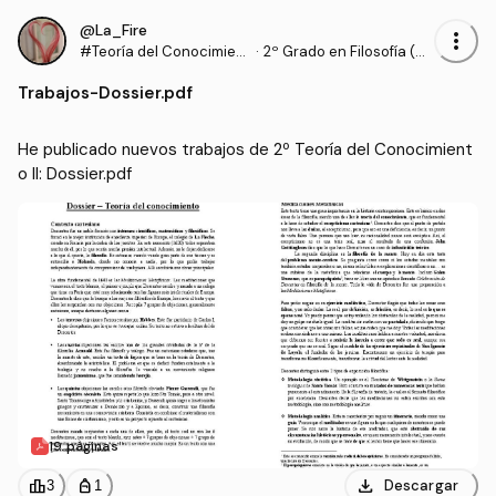
@La_Fire
more_vert
#Teoría del Conocimient
·
2º Grado en Filosofía (U
o II
S)
Trabajos
-
Dossier.pdf
He publicado nuevos trabajos de 2º Teoría del Conocimient
o II: Dossier.pdf
19 páginas
download
leaderboard
personal_bag
Descargar
3
1