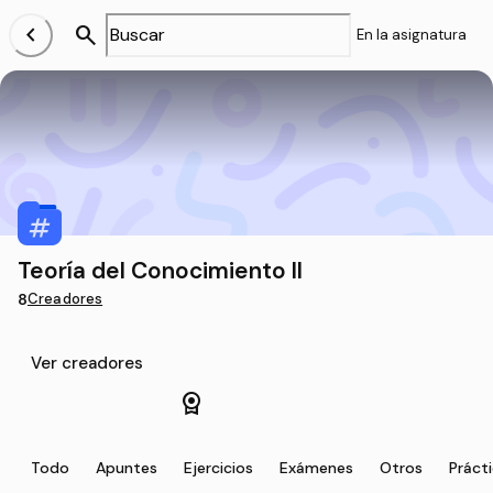
chevron_left
search
En la asignatura
Teoría del Conocimiento II
8
Creadores
Ver creadores
license
Todo
Apuntes
Ejercicios
Exámenes
Otros
Práct