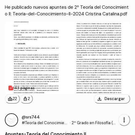
He publicado nuevos apuntes de 2º Teoría del Conocimient
o II: Teoria-del-Conocimiento-II-2024 Cristina Catalina.pdf
143 páginas
download
leaderboard
personal_bag
Descargar
22
2
@srs744
more_vert
#Teoría del Conocimient
·
2º Grado en Filosofía (U
o II
NED)
Apuntes
-
Teoría del Conocimiento II