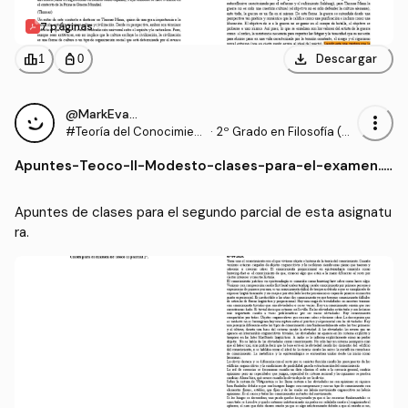
7 páginas
download
leaderboard
personal_bag
Descargar
1
0
@MarkEvans_5
more_vert
#Teoría del Conocimient
·
2º Grado en Filosofía (U
o II
S)
Apuntes
-
Teoco-II-Modesto-clases-para-el-examen..p
df
Apuntes de clases para el segundo parcial de esta asignatu
ra. 