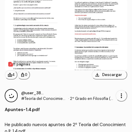
11 páginas
download
leaderboard
personal_bag
Descargar
4
0
@user_3868214
more_vert
#Teoría del Conocimient
·
2º Grado en Filosofía (U
o II
B)
Apuntes
-
1.4.pdf
He publicado nuevos apuntes de 2º Teoría del Conocimient
o II: 1.4.pdf