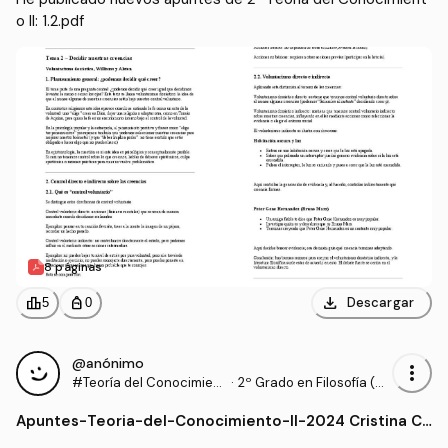
o II: 1.2.pdf
8 páginas
download
leaderboard
personal_bag
Descargar
5
0
@anónimo
more_vert
#Teoría del Conocimient
·
2º Grado en Filosofía (U
o II
CM)
Apuntes
-
Teoria-del-Conocimiento-II-2024 Cristina Ca
talina.pdf