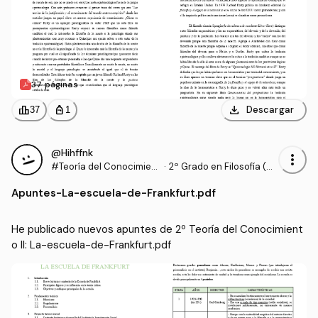
37 páginas
download
leaderboard
personal_bag
Descargar
37
1
@Hihffnk
more_vert
#Teoría del Conocimient
·
2º Grado en Filosofía (U
o II
AM)
Apuntes
-
La-escuela-de-Frankfurt.pdf
He publicado nuevos apuntes de 2º Teoría del Conocimient
o II: La-escuela-de-Frankfurt.pdf