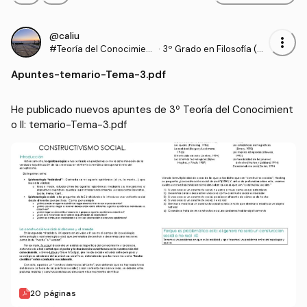
@caliu
more_vert
#Teoría del Conocimient
·
3º Grado en Filosofía (U
o II
V)
Apuntes
-
temario-Tema-3.pdf
He publicado nuevos apuntes de 3º Teoría del Conocimient
o II: temario-Tema-3.pdf
20 páginas