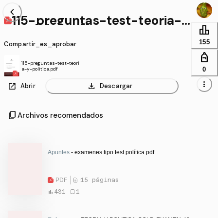
chevron_left
115-preguntas-test-teoria-y
-politica.pdf
leaderboard
155
Compartir_es_aprobar
personal_bag
115-preguntas-test-teori
0
a-y-politica.pdf
more_vert
open_in_new
download
Abrir
Descargar
content_copy
Archivos recomendados
Apuntes
- examenes tipo test política.pdf
PDF
15 páginas
431
1