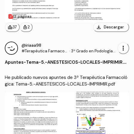
13 páginas
download
leaderboard
personal_bag
Descargar
37
2
@iriaaa98
more_vert
#Terapéutica Farmacol
·
3º Grado en Podología
ógica
(UDC)
Apuntes
-
Tema-5.-ANESTESICOS-LOCALES-IMPRIMIR.p
df
He publicado nuevos apuntes de 3º Terapéutica Farmacoló
gica: Tema-5.-ANESTESICOS-LOCALES-IMPRIMIR.pdf