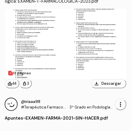
ógica: EXAMEN-T-FARMACOLOGICA-2023.pdf
13 páginas
download
leaderboard
personal_bag
Descargar
44
3
@iriaaa98
more_vert
#Terapéutica Farmacol
·
3º Grado en Podología
ógica
(UDC)
Apuntes
-
EXAMEN-FARMA-2021-SIN-HACER.pdf