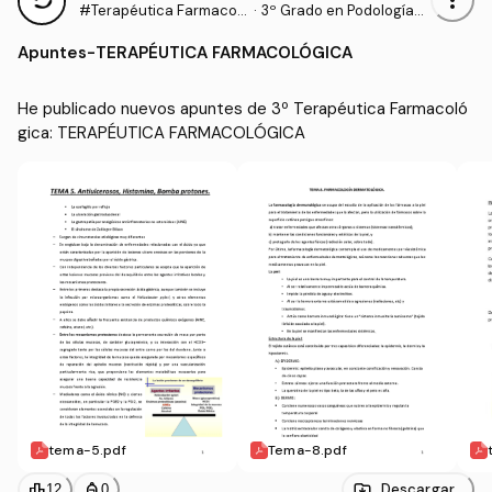
more_vert
#Terapéutica Farmacol
·
3º Grado en Podología
ógica
(UDC)
Apuntes
-
TERAPÉUTICA FARMACOLÓGICA
He publicado nuevos apuntes de 3º Terapéutica Farmacoló
gica: TERAPÉUTICA FARMACOLÓGICA
tema-5.pdf
Tema-8.pdf
leaderboard
personal_bag
Descargar
12
0