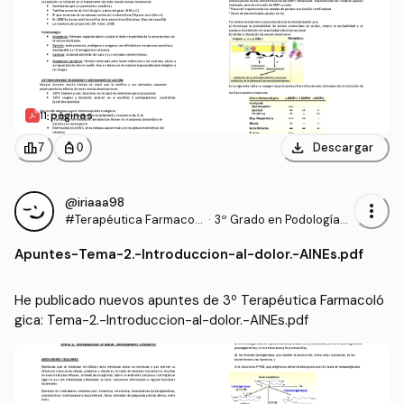
11 páginas
download
leaderboard
personal_bag
Descargar
7
0
@iriaaa98
more_vert
#Terapéutica Farmacol
·
3º Grado en Podología
ógica
(UDC)
Apuntes
-
Tema-2.-Introduccion-al-dolor.-AINEs.pdf
He publicado nuevos apuntes de 3º Terapéutica Farmacoló
gica: Tema-2.-Introduccion-al-dolor.-AINEs.pdf