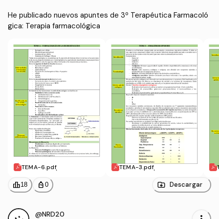
He publicado nuevos apuntes de 3º Terapéutica Farmacoló
gica: Terapia farmacológica
TEMA-6.pdf
TEMA-3.pdf
leaderboard
personal_bag
Descargar
18
0
@NRD20