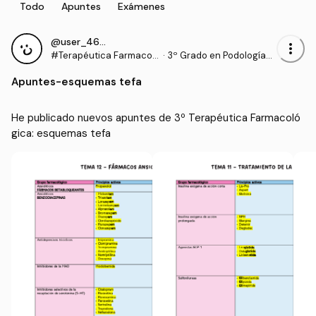
Todo
Apuntes
Exámenes
@user_4608897
more_vert
#Terapéutica Farmacol
·
3º Grado en Podología
ógica
(UDC)
Apuntes
-
esquemas tefa
He publicado nuevos apuntes de 3º Terapéutica Farmacoló
gica: esquemas tefa