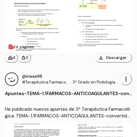
24 páginas
download
leaderboard
personal_bag
Descargar
4
0
@iriaaa98
more_vert
#Terapéutica Farmacol
·
3º Grado en Podología
ógica
(UDC)
Apuntes
-
TEMA-1.1FARMACOS-ANTICOAGULANTES-conv
ertido.pdf
He publicado nuevos apuntes de 3º Terapéutica Farmacoló
gica: TEMA-1.1FARMACOS-ANTICOAGULANTES-convertido.
pdf