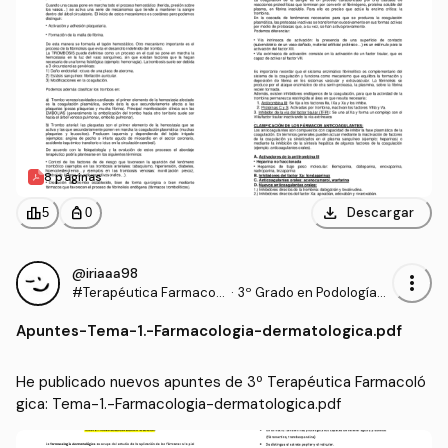
8 páginas
download
leaderboard
personal_bag
Descargar
5
0
@iriaaa98
more_vert
#Terapéutica Farmacol
·
3º Grado en Podología
ógica
(UDC)
Apuntes
-
Tema-1.-Farmacologia-dermatologica.pdf
He publicado nuevos apuntes de 3º Terapéutica Farmacoló
gica: Tema-1.-Farmacologia-dermatologica.pdf