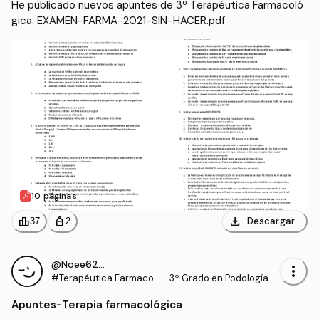
He publicado nuevos apuntes de 3º Terapéutica Farmacoló
gica: EXAMEN-FARMA-2021-SIN-HACER.pdf
10 páginas
download
leaderboard
personal_bag
Descargar
37
2
@Noee6200
more_vert
#Terapéutica Farmacol
·
3º Grado en Podología
ógica
(UDC)
Apuntes
-
Terapia farmacológica