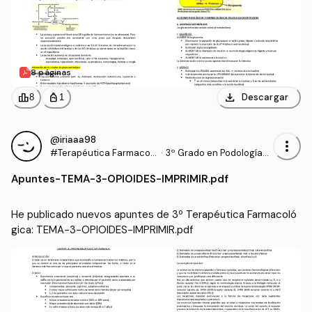
8 páginas
download
leaderboard
personal_bag
Descargar
8
1
@iriaaa98
more_vert
#Terapéutica Farmacol
·
3º Grado en Podología
ógica
(UDC)
Apuntes
-
TEMA-3-OPIOIDES-IMPRIMIR.pdf
He publicado nuevos apuntes de 3º Terapéutica Farmacoló
gica: TEMA-3-OPIOIDES-IMPRIMIR.pdf