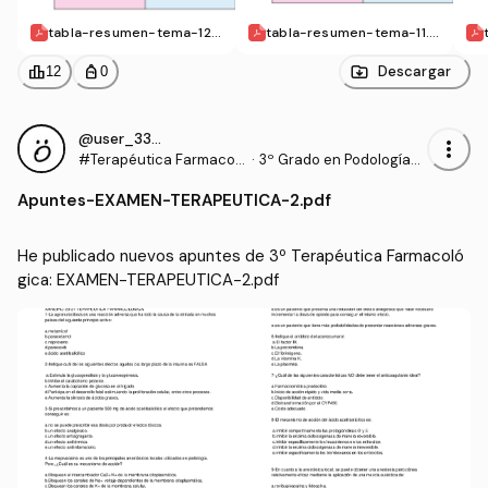
tabla-resumen-tema-12.
tabla-resumen-tema-11.p
pdf
df
leaderboard
personal_bag
Descargar
12
0
@user_3391608
more_vert
#Terapéutica Farmacol
·
3º Grado en Podología
ógica
(UDC)
Apuntes
-
EXAMEN-TERAPEUTICA-2.pdf
He publicado nuevos apuntes de 3º Terapéutica Farmacoló
gica: EXAMEN-TERAPEUTICA-2.pdf