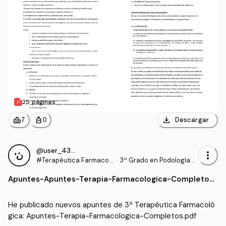
25 páginas
download
leaderboard
personal_bag
Descargar
7
0
@user_433726_
more_vert
#Terapéutica Farmacol
·
3º Grado en Podología
ógica
(UDC)
Apuntes
-
Apuntes-Terapia-Farmacologica-Completos.
pdf
He publicado nuevos apuntes de 3º Terapéutica Farmacoló
gica: Apuntes-Terapia-Farmacologica-Completos.pdf