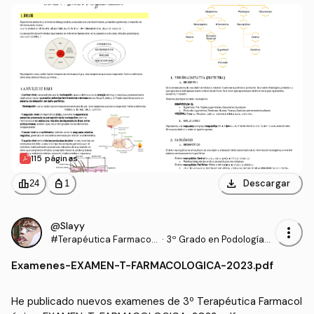
115 páginas
download
leaderboard
personal_bag
Descargar
24
1
@Slayy
more_vert
#Terapéutica Farmacol
·
3º Grado en Podología
ógica
(UDC)
Examenes
-
EXAMEN-T-FARMACOLOGICA-2023.pdf
He publicado nuevos examenes de 3º Terapéutica Farmacol