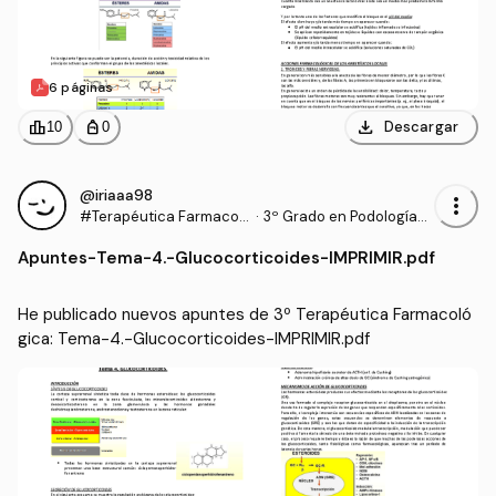
6 páginas
download
leaderboard
personal_bag
Descargar
10
0
@iriaaa98
more_vert
#Terapéutica Farmacol
·
3º Grado en Podología
ógica
(UDC)
Apuntes
-
Tema-4.-Glucocorticoides-IMPRIMIR.pdf
He publicado nuevos apuntes de 3º Terapéutica Farmacoló
gica: Tema-4.-Glucocorticoides-IMPRIMIR.pdf