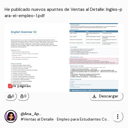
He publicado nuevos apuntes de Ventas al Detalle: Ingles-p
ara-el-empleo-1.pdf
14 páginas
download
leaderboard
personal_bag
Descargar
0
0
@Ana_Apuntes
more_vert
#Ventas al Detalle
·
Empleo para Estudiantes Com
unidades para la Vida