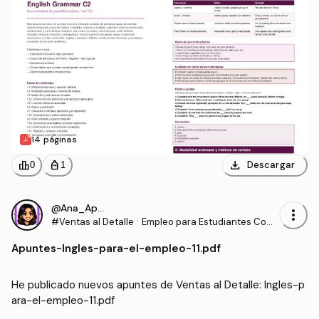
14 páginas
download
leaderboard
personal_bag
Descargar
0
1
@Ana_Apuntes
more_vert
#Ventas al Detalle
·
Empleo para Estudiantes Com
unidades para la Vida
Apuntes
-
Ingles-para-el-empleo-11.pdf
He publicado nuevos apuntes de Ventas al Detalle: Ingles-p
ara-el-empleo-11.pdf