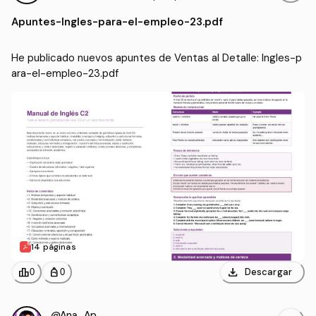
unidades para la Vida
Apuntes
-
Ingles-para-el-empleo-23.pdf
He publicado nuevos apuntes de Ventas al Detalle: Ingles-p
ara-el-empleo-23.pdf
14 páginas
download
leaderboard
personal_bag
Descargar
0
0
@Ana_Apuntes