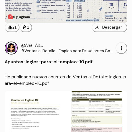
6 páginas
download
leaderboard
personal_bag
Descargar
21
2
@Ana_Apuntes
more_vert
#Ventas al Detalle
·
Empleo para Estudiantes Com
unidades para la Vida
Apuntes
-
Ingles-para-el-empleo-10.pdf
He publicado nuevos apuntes de Ventas al Detalle: Ingles-p
ara-el-empleo-10.pdf