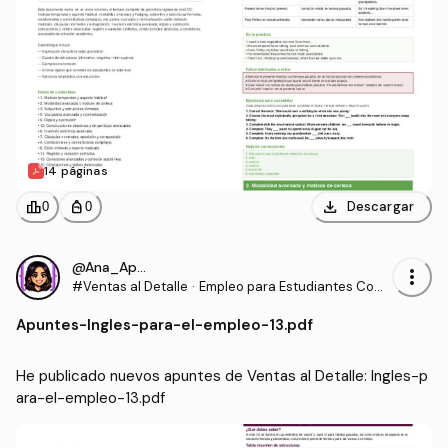
14 páginas
download
leaderboard
personal_bag
Descargar
0
0
@Ana_Apuntes
more_vert
#Ventas al Detalle
·
Empleo para Estudiantes Com
unidades para la Vida
Apuntes
-
Ingles-para-el-empleo-13.pdf
He publicado nuevos apuntes de Ventas al Detalle: Ingles-p
ara-el-empleo-13.pdf