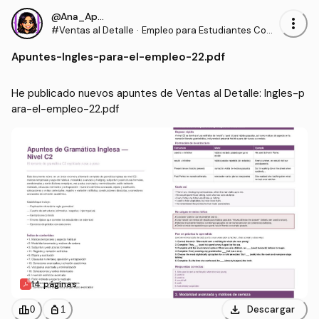
@Ana_Apuntes
more_vert
#Ventas al Detalle
·
Empleo para Estudiantes Com
unidades para la Vida
Apuntes
-
Ingles-para-el-empleo-22.pdf
He publicado nuevos apuntes de Ventas al Detalle: Ingles-p
ara-el-empleo-22.pdf
14 páginas
download
leaderboard
personal_bag
Descargar
0
1