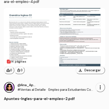
ara-el-empleo-4.pdf
14 páginas
download
leaderboard
personal_bag
Descargar
0
0
@Ana_Apuntes
more_vert
#Ventas al Detalle
·
Empleo para Estudiantes Com
unidades para la Vida
Apuntes
-
Ingles-para-el-empleo-2.pdf