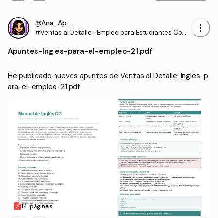
@Ana_Apuntes
more_vert
#Ventas al Detalle
·
Empleo para Estudiantes Com
unidades para la Vida
Apuntes
-
Ingles-para-el-empleo-21.pdf
He publicado nuevos apuntes de Ventas al Detalle: Ingles-p
ara-el-empleo-21.pdf
14 páginas