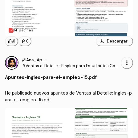
14 páginas
download
leaderboard
personal_bag
Descargar
0
0
@Ana_Apuntes
more_vert
#Ventas al Detalle
·
Empleo para Estudiantes Com
unidades para la Vida
Apuntes
-
Ingles-para-el-empleo-15.pdf
He publicado nuevos apuntes de Ventas al Detalle: Ingles-p
ara-el-empleo-15.pdf