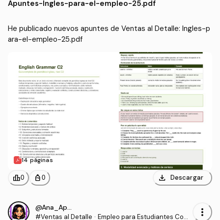
Apuntes
-
Ingles-para-el-empleo-25.pdf
He publicado nuevos apuntes de Ventas al Detalle: Ingles-p
ara-el-empleo-25.pdf
14 páginas
download
leaderboard
personal_bag
Descargar
0
0
@Ana_Apuntes
more_vert
#Ventas al Detalle
·
Empleo para Estudiantes Com