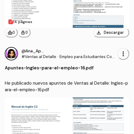
14 páginas
download
leaderboard
personal_bag
Descargar
0
0
@Ana_Apuntes
more_vert
#Ventas al Detalle
·
Empleo para Estudiantes Com
unidades para la Vida
Apuntes
-
Ingles-para-el-empleo-16.pdf
He publicado nuevos apuntes de Ventas al Detalle: Ingles-p
ara-el-empleo-16.pdf