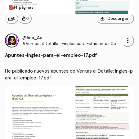
14 páginas
download
leaderboard
personal_bag
Descargar
0
0
@Ana_Apuntes
more_vert
#Ventas al Detalle
·
Empleo para Estudiantes Com
unidades para la Vida
Apuntes
-
Ingles-para-el-empleo-17.pdf
He publicado nuevos apuntes de Ventas al Detalle: Ingles-p
ara-el-empleo-17.pdf