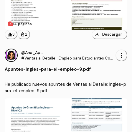
14 páginas
download
leaderboard
personal_bag
Descargar
3
1
@Ana_Apuntes
more_vert
#Ventas al Detalle
·
Empleo para Estudiantes Com
unidades para la Vida
Apuntes
-
Ingles-para-el-empleo-9.pdf
He publicado nuevos apuntes de Ventas al Detalle: Ingles-p
ara-el-empleo-9.pdf