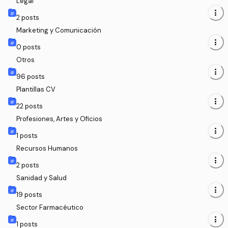
Legal
more_vert
2
posts
Marketing y Comunicación
more_vert
0
posts
Otros
more_vert
96
posts
Plantillas CV
more_vert
22
posts
Profesiones, Artes y Oficios
more_vert
1
posts
Recursos Humanos
more_vert
2
posts
Sanidad y Salud
more_vert
19
posts
Sector Farmacéutico
more_vert
1
posts