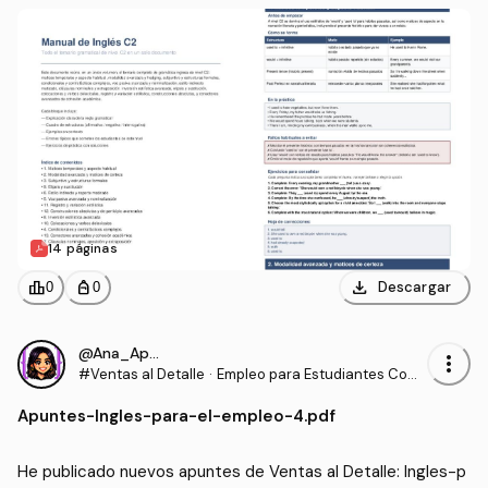
14 páginas
download
leaderboard
personal_bag
Descargar
0
0
@Ana_Apuntes
more_vert
#Ventas al Detalle
·
Empleo para Estudiantes Com
unidades para la Vida
Apuntes
-
Ingles-para-el-empleo-4.pdf
He publicado nuevos apuntes de Ventas al Detalle: Ingles-p