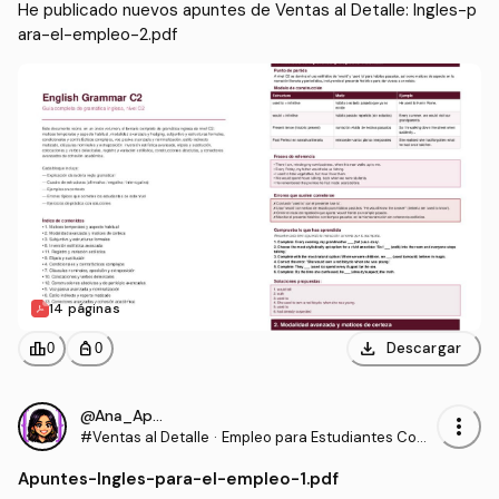
He publicado nuevos apuntes de Ventas al Detalle: Ingles-p
ara-el-empleo-2.pdf
14 páginas
download
leaderboard
personal_bag
Descargar
0
0
@Ana_Apuntes
more_vert
#Ventas al Detalle
·
Empleo para Estudiantes Com
unidades para la Vida
Apuntes
-
Ingles-para-el-empleo-1.pdf