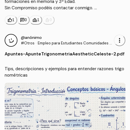
formaciones en memoria y 3ª Edad. 

Sin Compromiso podéis contactar conmigo. 

Un saludo,

thumb_up
chat
leaderboard
personal_bag
Diego.
1
0
1
0
@anónimo
more_vert
#Otros
·
Empleo para Estudiantes Comunidades p
ara la Vida
Apuntes
-
ApunteTrigonometriaAestheticCeleste-2.pdf
Tips, descripciones y ejemplos para entender razones trigo
nométricas 