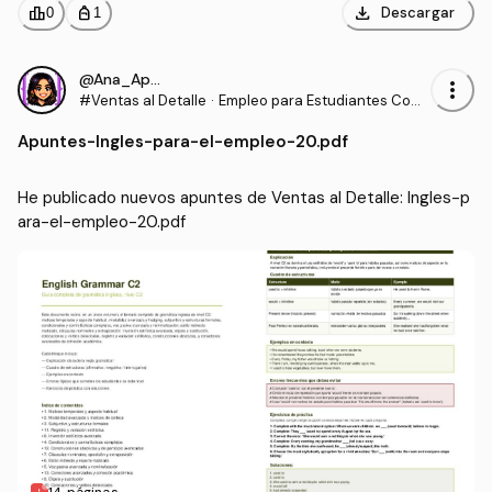
download
leaderboard
personal_bag
Descargar
0
1
@Ana_Apuntes
more_vert
#Ventas al Detalle
·
Empleo para Estudiantes Com
unidades para la Vida
Apuntes
-
Ingles-para-el-empleo-20.pdf
He publicado nuevos apuntes de Ventas al Detalle: Ingles-p
ara-el-empleo-20.pdf