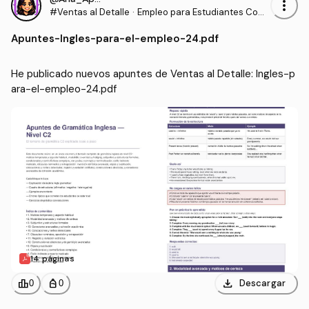
more_vert
#Ventas al Detalle
·
Empleo para Estudiantes Com
unidades para la Vida
Apuntes
-
Ingles-para-el-empleo-24.pdf
He publicado nuevos apuntes de Ventas al Detalle: Ingles-p
ara-el-empleo-24.pdf
14 páginas
download
leaderboard
personal_bag
Descargar
0
0