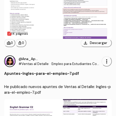
14 páginas
download
leaderboard
personal_bag
Descargar
0
0
@Ana_Apuntes
more_vert
#Ventas al Detalle
·
Empleo para Estudiantes Com
unidades para la Vida
Apuntes
-
Ingles-para-el-empleo-7.pdf
He publicado nuevos apuntes de Ventas al Detalle: Ingles-p
ara-el-empleo-7.pdf