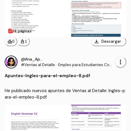
14 páginas
download
leaderboard
personal_bag
Descargar
0
1
@Ana_Apuntes
more_vert
#Ventas al Detalle
·
Empleo para Estudiantes Com
unidades para la Vida
Apuntes
-
Ingles-para-el-empleo-8.pdf
He publicado nuevos apuntes de Ventas al Detalle: Ingles-p
ara-el-empleo-8.pdf