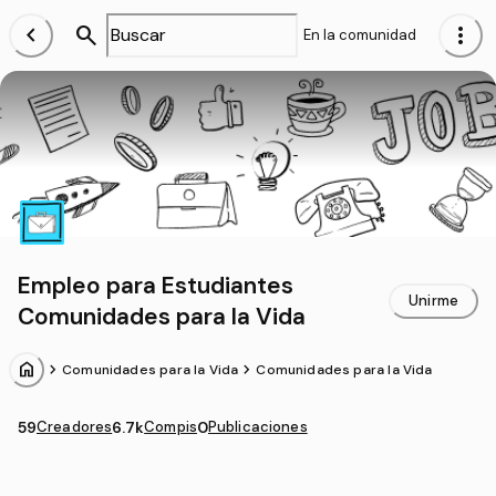
chevron_left
search
more_vert
En la comunidad
Empleo para Estudiantes
Unirme
Comunidades para la Vida
home
chevron_forward
chevron_forward
Comunidades para la Vida
Comunidades para la Vida
59
Creadores
6.7k
Compis
0
Publicaciones