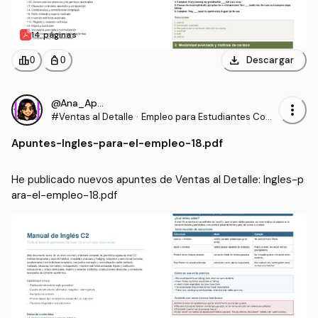
14 páginas
download
leaderboard
personal_bag
Descargar
0
0
@Ana_Apuntes
more_vert
#Ventas al Detalle
·
Empleo para Estudiantes Com
unidades para la Vida
Apuntes
-
Ingles-para-el-empleo-18.pdf
He publicado nuevos apuntes de Ventas al Detalle: Ingles-p
ara-el-empleo-18.pdf