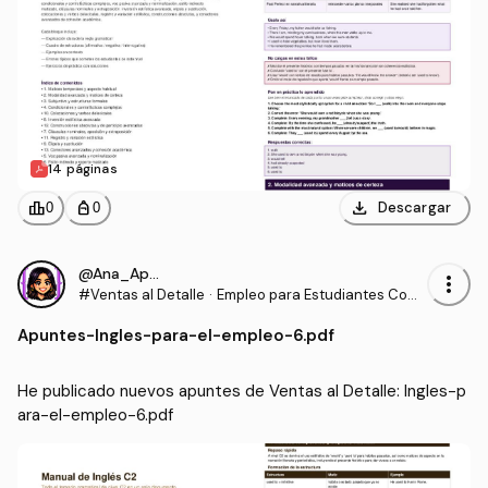
14 páginas
download
leaderboard
personal_bag
Descargar
0
0
@Ana_Apuntes
more_vert
#Ventas al Detalle
·
Empleo para Estudiantes Com
unidades para la Vida
Apuntes
-
Ingles-para-el-empleo-6.pdf
He publicado nuevos apuntes de Ventas al Detalle: Ingles-p
ara-el-empleo-6.pdf