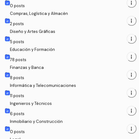
more_vert
0
posts
Compras, Logística y Almacén
more_vert
2
posts
Diseño y Artes Gráficas
more_vert
5
posts
Educación y Formación
more_vert
78
posts
Finanzas y Banca
more_vert
8
posts
Informática y Telecomunicaciones
more_vert
11
posts
Ingenieros y Técnicos
more_vert
6
posts
Inmobiliario y Construcción
more_vert
0
posts