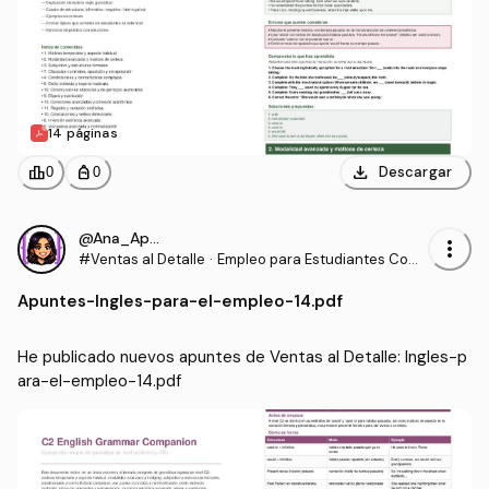
14 páginas
download
leaderboard
personal_bag
Descargar
0
0
@Ana_Apuntes
more_vert
#Ventas al Detalle
·
Empleo para Estudiantes Com
unidades para la Vida
Apuntes
-
Ingles-para-el-empleo-14.pdf
He publicado nuevos apuntes de Ventas al Detalle: Ingles-p
ara-el-empleo-14.pdf