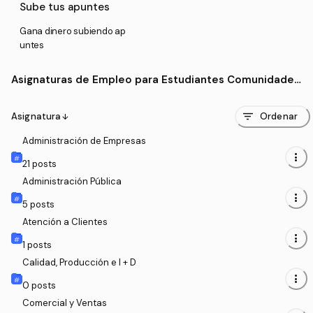
Sube tus apuntes
Gana dinero subiendo ap
untes
Asignaturas de Empleo para Estudiantes Comunidades
para la Vida
filter_list
Asignatura
Ordenar
arrow_downward
Administración de Empresas
more_vert
21
posts
Administración Pública
more_vert
5
posts
Atención a Clientes
more_vert
1
posts
Calidad, Producción e I + D
more_vert
0
posts
Comercial y Ventas