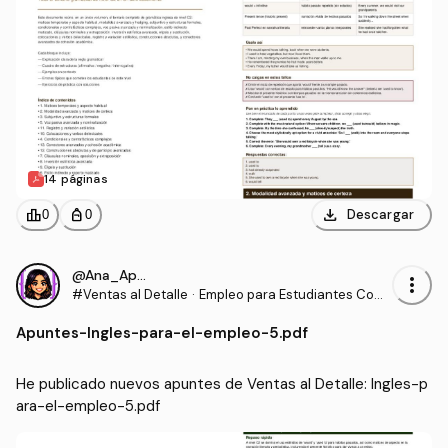
14 páginas
download
leaderboard
personal_bag
Descargar
0
0
@Ana_Apuntes
more_vert
#Ventas al Detalle
·
Empleo para Estudiantes Com
unidades para la Vida
Apuntes
-
Ingles-para-el-empleo-5.pdf
He publicado nuevos apuntes de Ventas al Detalle: Ingles-p
ara-el-empleo-5.pdf