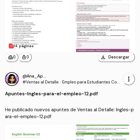
14 páginas
download
leaderboard
personal_bag
Descargar
0
0
@Ana_Apuntes
more_vert
#Ventas al Detalle
·
Empleo para Estudiantes Com
unidades para la Vida
Apuntes
-
Ingles-para-el-empleo-12.pdf
He publicado nuevos apuntes de Ventas al Detalle: Ingles-p
ara-el-empleo-12.pdf