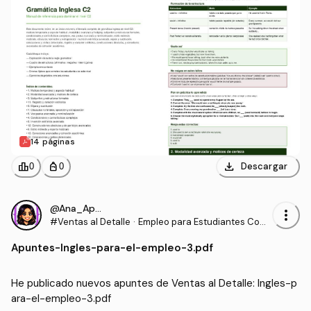
14 páginas
download
leaderboard
personal_bag
Descargar
0
0
@Ana_Apuntes
more_vert
#Ventas al Detalle
·
Empleo para Estudiantes Com
unidades para la Vida
Apuntes
-
Ingles-para-el-empleo-3.pdf
He publicado nuevos apuntes de Ventas al Detalle: Ingles-p
ara-el-empleo-3.pdf