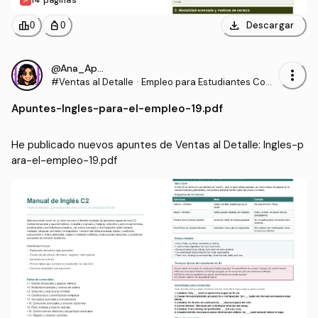
14 páginas
download
leaderboard
personal_bag
Descargar
0
0
@Ana_Apuntes
more_vert
#Ventas al Detalle
·
Empleo para Estudiantes Com
unidades para la Vida
Apuntes
-
Ingles-para-el-empleo-19.pdf
He publicado nuevos apuntes de Ventas al Detalle: Ingles-p
ara-el-empleo-19.pdf