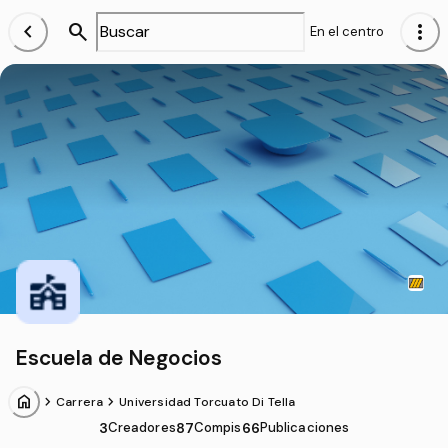
chevron_left
search
more_vert
En el centro
Escuela de Negocios
home
chevron_forward
chevron_forward
Carrera
Universidad Torcuato Di Tella
3
Creadores
87
Compis
66
Publicaciones