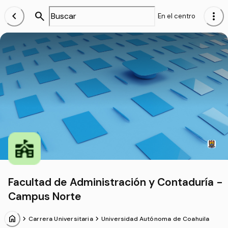
chevron_left
search
more_vert
En el centro
Facultad de Administración y Contaduría -
Campus Norte
home
chevron_forward
chevron_forward
Carrera Universitaria
Universidad Autónoma de Coahuila