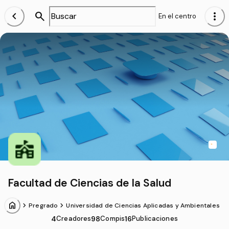
chevron_left
search
more_vert
En el centro
Facultad de Ciencias de la Salud
home
chevron_forward
chevron_forward
Pregrado
Universidad de Ciencias Aplicadas y Ambientales
4
Creadores
98
Compis
16
Publicaciones