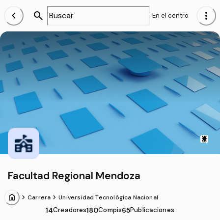
chevron_left
search
more_vert
En el centro
Facultad Regional Mendoza
home
chevron_forward
chevron_forward
Carrera
Universidad Tecnológica Nacional
14
Creadores
180
Compis
65
Publicaciones