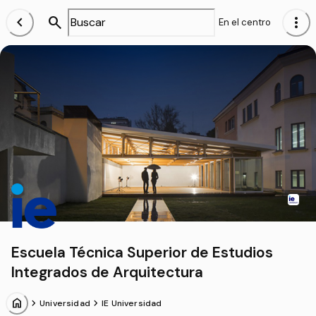
chevron_left
search
more_vert
En el centro
Escuela Técnica Superior de Estudios
Integrados de Arquitectura
home
chevron_forward
chevron_forward
Universidad
IE Universidad