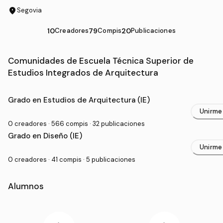
location_on
Segovia
10
Creadores
79
Compis
20
Publicaciones
Comunidades de Escuela Técnica Superior de
Estudios Integrados de Arquitectura
Grado Universitario en Escuela Técnica Superior de Es
Grado en Estudios de Arquitectura (IE)
Unirme
0 creadores · 566 compis · 32 publicaciones
Grado en Diseño (IE)
Unirme
0 creadores · 41 compis · 5 publicaciones
Alumnos