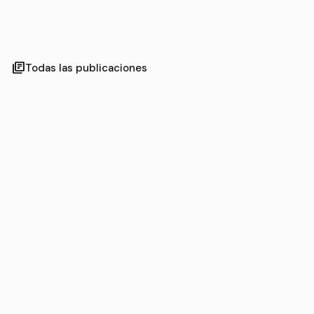
library_books
Todas las publicaciones