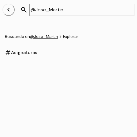
chevron_left
search
navigate_next
Buscando en
@Jose_Martin
Explorar
tag
Asignaturas