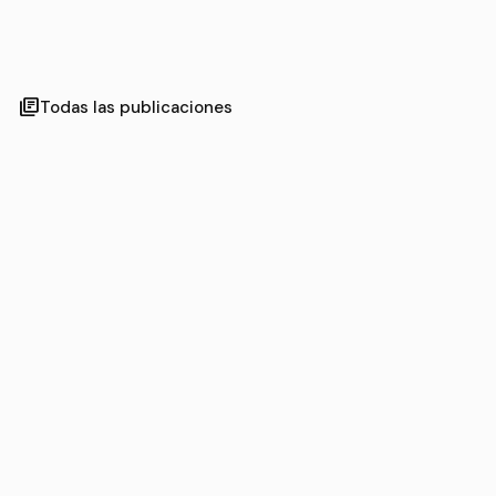
library_books
Todas las publicaciones