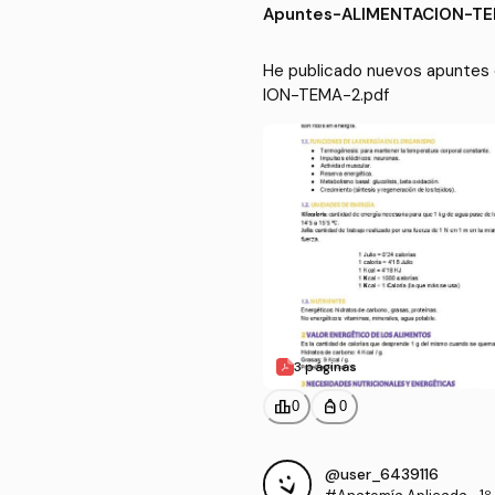
Apuntes
-
ALIMENTACION-TE
He publicado nuevos apuntes d
ION-TEMA-2.pdf
3 páginas
leaderboard
personal_bag
0
0
@user_6439116