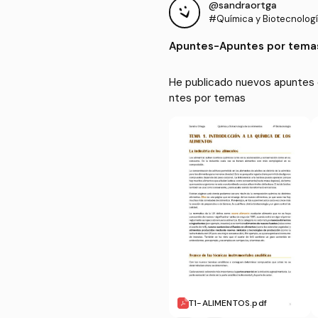
@sandraortga
#Química y Biotecnologí
s
Apuntes
-
Apuntes por tema
He publicado nuevos apuntes 
ntes por temas
T1-ALIMENTOS.pdf