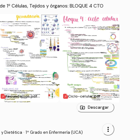
de 1º Células, Tejidos y órganos: BLOQUE 4 CTO
Fecundacion.pdf
Ciclo-celular.pdf
Cicl
Descargar
more_vert
 y Dietética
·
1º Grado en Enfermería (UCA)