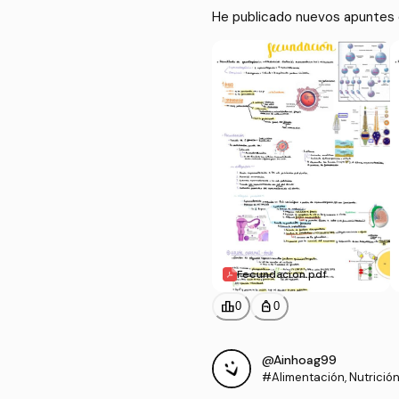
He publicado nuevos apuntes 
Fecundacion.pdf
leaderboard
personal_bag
0
0
@Ainhoag99
#Alimentación, Nutrición