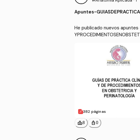
#Anatomía Aplicada
·
1º
Apuntes
-
GUIASDEPRACTICA
pdf
He publicado nuevos apuntes
YPROCEDIMIENTOSENOBSTETR
382 páginas
leaderboard
personal_bag
8
0