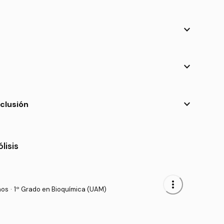
keyboard_arrow_down
keyboard_arrow_down
keyboard_arrow_down
clusión
lisis
more_vert
nos
·
1º Grado en Bioquímica (UAM)