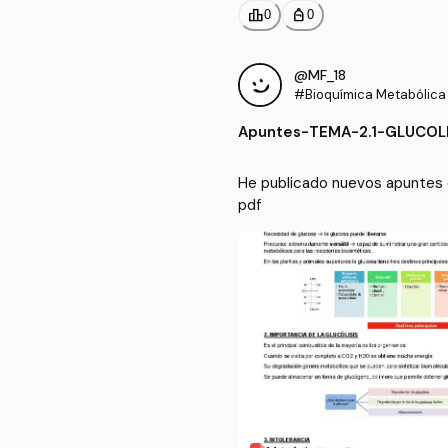
leaderboard
personal_bag
0
0
@MF_18
#Bioquímica Metabólica
Apuntes
-
TEMA-2.1-GLUCOLI
He publicado nuevos apuntes 
pdf