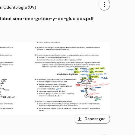
more_vert
en Odontología (UV)
tabolismo-energetico-y-de-glucidos.pdf
download
Descargar