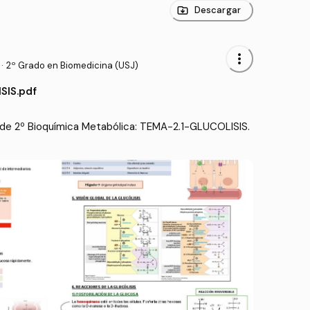
Descargar
more_vert
·
2º Grado en Biomedicina (USJ)
SIS.pdf
de 2º Bioquímica Metabólica: TEMA-2.1-GLUCOLISIS.