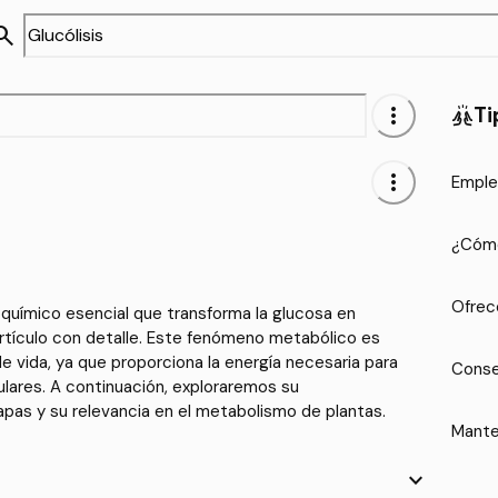
arch
more_vert
Ti
cheer
more_vert
Emple
¿Cómo
Ofrec
oquímico esencial que transforma la glucosa en
artículo con detalle. Este fenómeno metabólico es
de vida, ya que proporciona la energía necesaria para
Conse
lulares. A continuación, exploraremos su
apas y su relevancia en el metabolismo de plantas.
Mante
keyboard_arrow_down