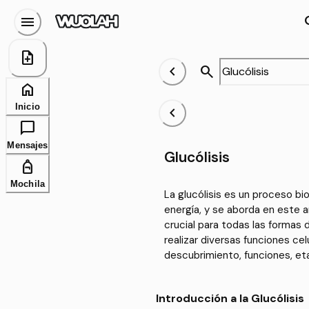
menu
se
note_add
chevron_left
search
home
Inicio
keyboard_arrow_left
chat_bubble
Mensajes
Glucólisis
personal_bag
Mochila
La glucólisis es un proceso bi
energía, y se aborda en este 
crucial para todas las formas 
realizar diversas funciones ce
descubrimiento, funciones, et
Introducción a la Glucólisis