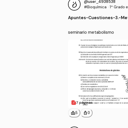
@user_4938538
#Bioquímica
·
1º Grado 
Apuntes
-
Cuestiones-3.-Me
seminario metabolismo
7 páginas
leaderboard
personal_bag
5
0