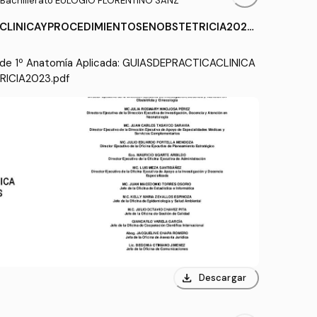
 Bachillerato EULOGIO FLORENTINO SANZ
CLINICAYPROCEDIMIENTOSENOBSTETRICIA2023.
 de 1º Anatomía Aplicada: GUIASDEPRACTICACLINICA
ICIA2023.pdf
download
Descargar