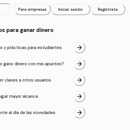
Para empresas
Iniciar sesión
Regístrate
ps para ganar dinero
arrow_forward
o y prácticas para estudiantes
arrow_forward
 gano dinero con mis apuntes?
arrow_forward
er clases a otros usuarios
arrow_forward
guir mayor alcance
arrow_forward
nte al día de las novedades