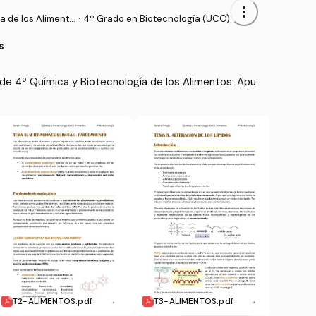
more_vert
a de los Alimento
·
4º Grado en Biotecnología (UCO)
s
de 4º Química y Biotecnología de los Alimentos: Apu
T2-ALIMENTOS.pdf
T3-ALIMENTOS.pdf
T4-A