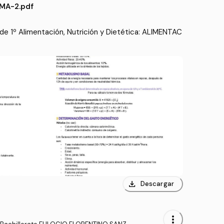
MA-2.pdf
e 1º Alimentación, Nutrición y Dietética: ALIMENTAC
download
Descargar
more_vert