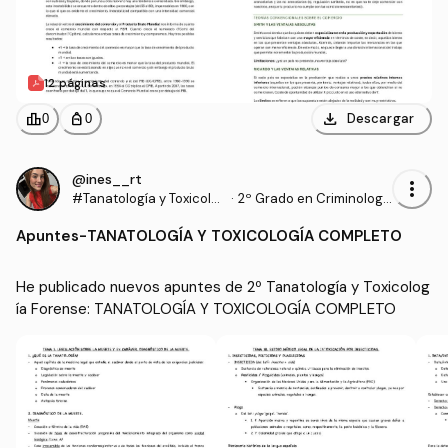
12 páginas
download
leaderboard
personal_bag
Descargar
0
0
@ines__rt
more_vert
#Tanatología y Toxicolo
·
2º Grado en Criminologí
gía Forense
a (UMA)
Apuntes
-
TANATOLOGÍA Y TOXICOLOGÍA COMPLETO
He publicado nuevos apuntes de 2º Tanatología y Toxicolog
ía Forense: TANATOLOGÍA Y TOXICOLOGÍA COMPLETO