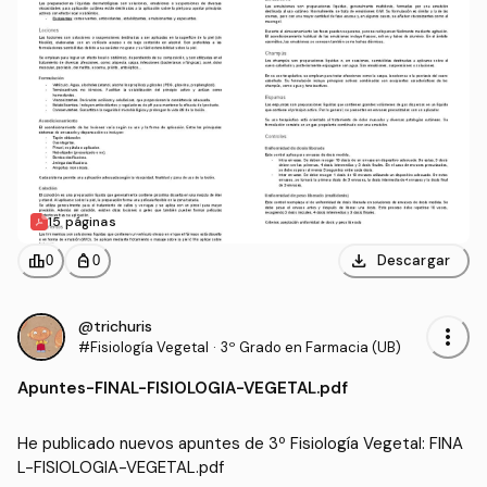
sostenible que beneficie tanto a los agricultores como a la
salud del planeta.
15 páginas
download
leaderboard
personal_bag
Descargar
0
0
@trichuris
more_vert
#Fisiología Vegetal
·
3º Grado en Farmacia (UB)
Apuntes
-
FINAL-FISIOLOGIA-VEGETAL.pdf
He publicado nuevos apuntes de 3º Fisiología Vegetal: FINA
L-FISIOLOGIA-VEGETAL.pdf