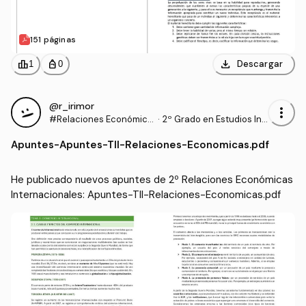
151 páginas
download
leaderboard
personal_bag
Descargar
1
0
@r_irimor
more_vert
#Relaciones Económica
·
2º Grado en Estudios Int
s Internacionales
ernacionales (UAM)
Apuntes
-
Apuntes-TII-Relaciones-Economicas.pdf
He publicado nuevos apuntes de 2º Relaciones Económicas 
Internacionales: Apuntes-TII-Relaciones-Economicas.pdf