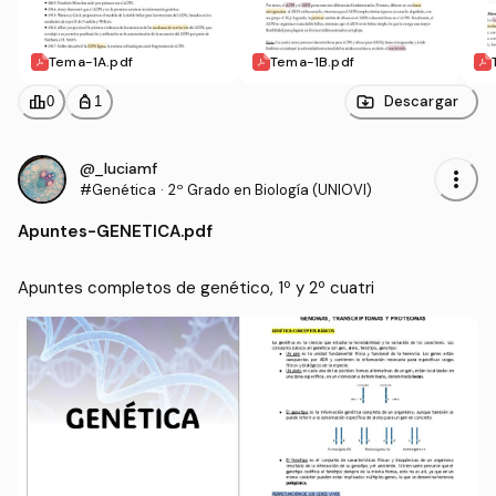
Tema-1A.pdf
Tema-1B.pdf
leaderboard
personal_bag
Descargar
0
1
@_luciamf
more_vert
#Genética
·
2º Grado en Biología (UNIOVI)
Apuntes
-
GENETICA.pdf
Apuntes completos de genético, 1º y 2º cuatri