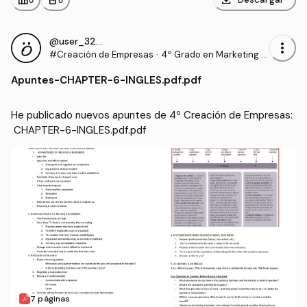
download
leaderboard
personal_bag
@user_3200711
more_vert
#Creación de Empresas
·
4º Grado en Marketing e
Investigación de Mercad
Apuntes
-
CHAPTER-6-INGLES.pdf.pdf
os (UAL)
He publicado nuevos apuntes de 4º Creación de Empresas:
 CHAPTER-6-INGLES.pdf.pdf
7 páginas