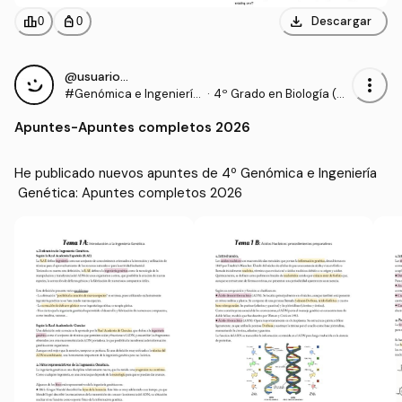
download
leaderboard
personal_bag
Descargar
0
0
@usuario443
more_vert
#Genómica e Ingeniería
·
4º Grado en Biología (U
Genética
GR)
Apuntes
-
Apuntes completos 2026
He publicado nuevos apuntes de 4º Genómica e Ingeniería
 Genética: Apuntes completos 2026