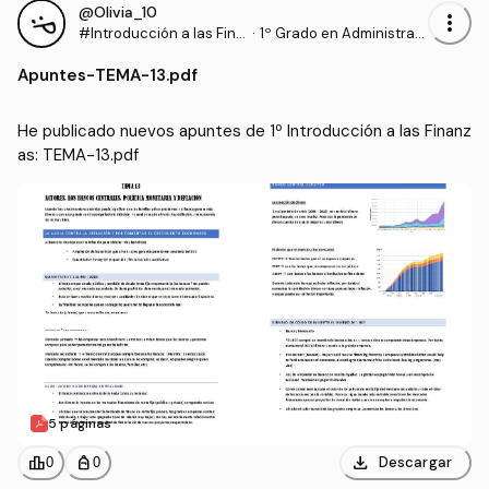
@Olivia_10
more_vert
#Introducción a las Fina
·
1º Grado en Administraci
nzas
ón y Dirección de Empre
Apuntes
-
TEMA-13.pdf
sas (UPV)
He publicado nuevos apuntes de 1º Introducción a las Finanz
as: TEMA-13.pdf
5 páginas
download
leaderboard
personal_bag
Descargar
0
0