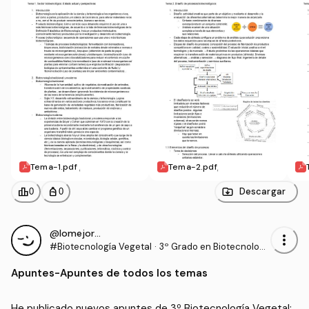
Tema-1.pdf
Tema-2.pdf
leaderboard
personal_bag
Descargar
0
0
@lomejorcitodual
more_vert
#Biotecnología Vegetal
·
3º Grado en Biotecnologí
a (UAL)
Apuntes
-
Apuntes de todos los temas
He publicado nuevos apuntes de 3º Biotecnología Vegetal: