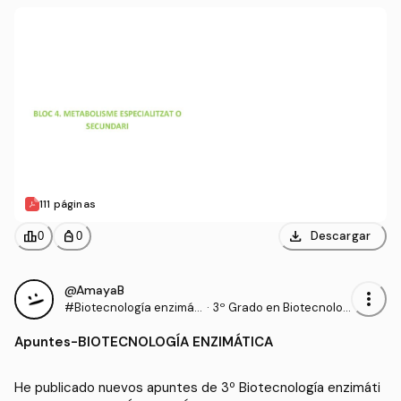
111 páginas
download
leaderboard
personal_bag
Descargar
0
0
@AmayaB
more_vert
#Biotecnología enzimáti
·
3º Grado en Biotecnolog
ca
ía (UM)
Apuntes
-
BIOTECNOLOGÍA ENZIMÁTICA
He publicado nuevos apuntes de 3º Biotecnología enzimáti