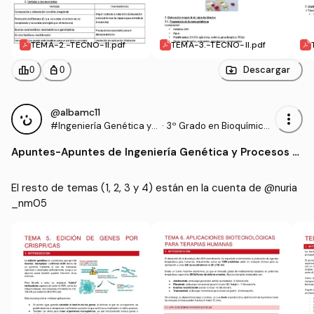
TEMA-2.-TECNO-II.pdf
TEMA-3.-TECNO-II.pdf
leaderboard
personal_bag
Descargar
0
0
@albamc11
more_vert
#Ingeniería Genética y P
·
3º Grado en Bioquímica
rocesos Biotecnológico
y Biología Molecular (UJ
Apuntes
-
Apuntes de Ingeniería Genética y Procesos Bi
s
I)
otecnológicos
El resto de temas (1, 2, 3 y 4) están en la cuenta de @nuria
_nm05