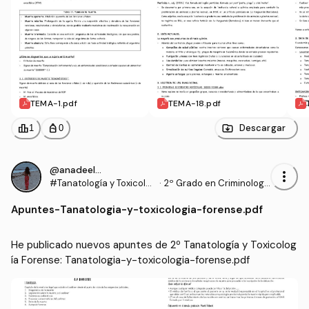
TEMA-1.pdf
TEMA-18.pdf
leaderboard
personal_bag
Descargar
1
0
@anadeelgado__
more_vert
#Tanatología y Toxicolo
·
2º Grado en Criminologí
gía Forense
a (UMA)
Apuntes
-
Tanatologia-y-toxicologia-forense.pdf
He publicado nuevos apuntes de 2º Tanatología y Toxicolog
ía Forense: Tanatologia-y-toxicologia-forense.pdf