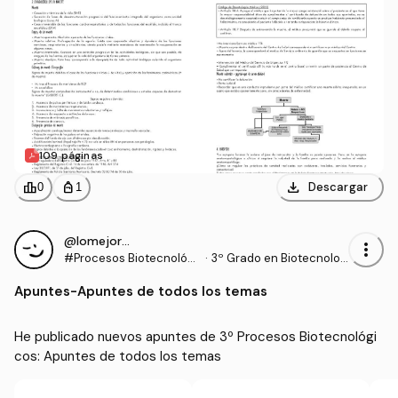
109 páginas
download
leaderboard
personal_bag
Descargar
0
1
@lomejorcitodual
more_vert
#Procesos Biotecnológi
·
3º Grado en Biotecnolog
cos
ía (UAL)
Apuntes
-
Apuntes de todos los temas
He publicado nuevos apuntes de 3º Procesos Biotecnológi
cos: Apuntes de todos los temas