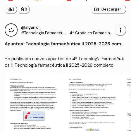
leaderboard
personal_bag
Descargar
1
0
@algarrc_
more_vert
#Tecnología Farmacéuti
·
4º Grado en Farmacia (E
ca II
HU)
Apuntes
-
Tecnología farmacéutica II 2025-2026 compl
eto
He publicado nuevos apuntes de 4º Tecnología Farmacéuti
ca II: Tecnología farmacéutica II 2025-2026 completo