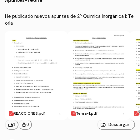
Apuntes
-
Teoría
He publicado nuevos apuntes de 2º Química Inorgánica I: Te
oría
REACCIONES.pdf
Tema-1.pdf
leaderboard
personal_bag
Descargar
1
0