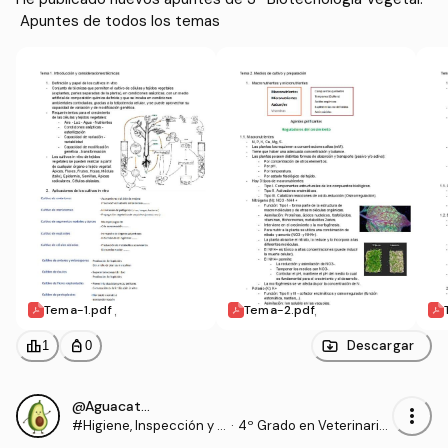
 Apuntes de todos los temas
Tema-1.pdf
Tema-2.pdf
leaderboard
personal_bag
Descargar
1
0
@Aguacate_
more_vert
#Higiene, Inspección y S
·
4º Grado en Veterinaria
eguridad Alimentaria
(UCM)