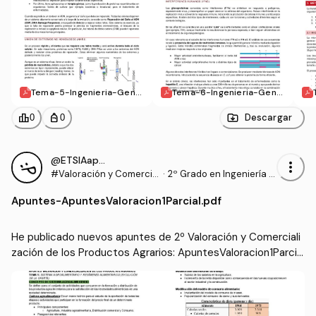
Tema-5-Ingenieria-Gene
Tema-6-Ingenieria-Gene
tica-y-Procesos-Biotecn
tica-y-Procesos-Biotecn
ologicos.pdf
ologicos.pdf
leaderboard
personal_bag
Descargar
0
0
@ETSIAapuntes
more_vert
#Valoración y Comercia
·
2º Grado en Ingeniería A
lización de los Producto
grícola (US)
Apuntes
-
ApuntesValoracion1Parcial.pdf
s Agrarios
He publicado nuevos apuntes de 2º Valoración y Comerciali
zación de los Productos Agrarios: ApuntesValoracion1Parcia
l.pdf