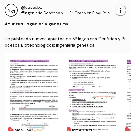
@yaizaabuig_
more_vert
#Ingeniería Genética y P
·
3º Grado en Bioquímica
rocesos Biotecnológico
y Biología Molecular (UJ
Apuntes
-
Ingeniería genética
s
I)
He publicado nuevos apuntes de 3º Ingeniería Genética y Pr
ocesos Biotecnológicos: Ingeniería genética
Tema-1.pdf
Tema-2.pdf