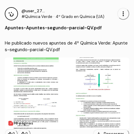
@user_2779125
more_vert
#Química Verde
·
4º Grado en Química (UA)
Apuntes
-
Apuntes-segundo-parcial-QV.pdf
He publicado nuevos apuntes de 4º Química Verde: Apunte
s-segundo-parcial-QV.pdf
78 páginas
Descargar
0
0