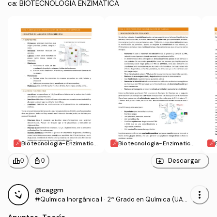
ca: BIOTECNOLOGÍA ENZIMÁTICA
Biotecnologia-Enzimatica.
Biotecnologia-Enzimatica.
-TEMA-1.pdf
-TEMA-2-Y-3.pdf
leaderboard
personal_bag
Descargar
0
0
@caggm
more_vert
#Química Inorgánica I
·
2º Grado en Química (UA
M)