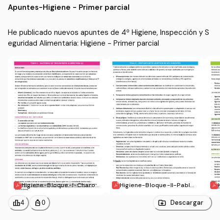
Apuntes
-
Higiene - Primer parcial
He publicado nuevos apuntes de 4º Higiene, Inspección y S
eguridad Alimentaria: Higiene - Primer parcial
Higiene-Bloque-I-Charo.
Higiene-Bloque-II-Pablo.
pdf
pdf
leaderboard
personal_bag
Descargar
4
0