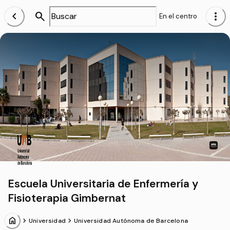
chevron_left
search
more_vert
En el centro
Escuela Universitaria de Enfermería y
Fisioterapia Gimbernat
home
chevron_forward
chevron_forward
Universidad
Universidad Autónoma de Barcelona