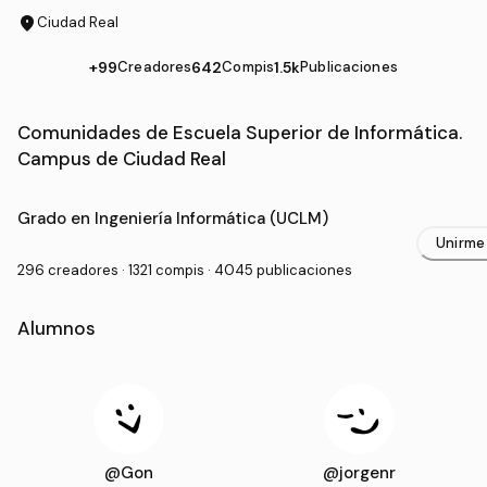
location_on
Ciudad Real
+99
Creadores
642
Compis
1.5k
Publicaciones
Comunidades de Escuela Superior de Informática.
Campus de Ciudad Real
Grado Universitario en Escuela Superior de Informátic
Grado en Ingeniería Informática (UCLM)
Unirme
296 creadores · 1321 compis · 4045 publicaciones
Alumnos
@Gon
@jorgenr