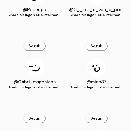
@Rubenpu
@C__Los_q_van_a_prog
Grado en Ingeniería Informátic
Grado en Ingeniería Informátic
ramar_t_saludan
a (UCLM)
a (UCLM)
Seguir
Seguir
@Gabri_magdalena
@mich87
Grado en Ingeniería Informátic
Grado en Ingeniería Informátic
a (UCLM)
a (UCLM)
Seguir
Seguir