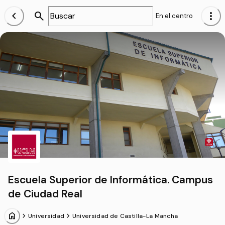
chevron_left
search
more_vert
En el centro
Escuela Superior de Informática. Campus
de Ciudad Real
home
chevron_forward
chevron_forward
Universidad
Universidad de Castilla-La Mancha