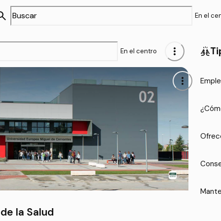
arch
En el ce
more_vert
Ti
cheer
En el centro
more_vert
Emple
¿Cómo
Ofrec
Conse
Mante
de la Salud