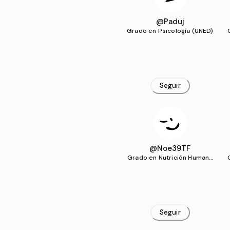
@Paduj
Grado en Psicología (UNED)
Seguir
@Noe39TF
Grado en Nutrición Humana
y Dietética (UEMC)
Seguir