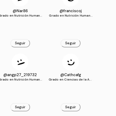
@Nar86
@franciscoj
Grado en Nutrición Humana
Grado en Nutrición Humana
y Dietética (UEMC)
y Dietética (UEMC)
Seguir
Seguir
@angp27_219732
@Cathcafg
Grado en Nutrición Humana
Grado en Ciencias de la Act
y Dietética (UEMC)
ividad Física y del Deporte
(UEMC)
Seguir
Seguir