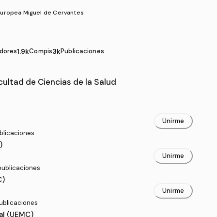
Europea Miguel de Cervantes
dores
1.9k
Compis
3k
Publicaciones
 Ciencias de la Salud
cultad de Ciencias de la Salud
Unirme
ublicaciones
)
Unirme
 publicaciones
C)
Unirme
publicaciones
al (UEMC)