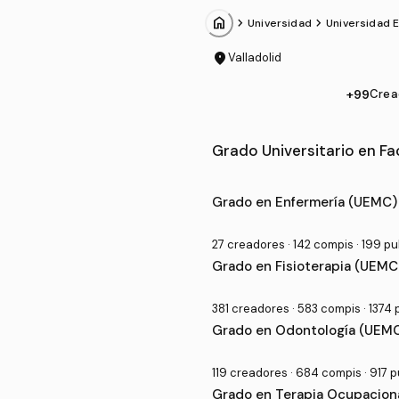
home
chevron_forward
chevron_forward
Universidad
Universidad 
location_on
Valladolid
+99
Crea
Comunidades de Facultad de
Grado Universitario en Fa
Grado en Enfermería (UEMC)
27 creadores · 142 compis · 199 p
Grado en Fisioterapia (UEMC
381 creadores · 583 compis · 1374
Grado en Odontología (UEM
119 creadores · 684 compis · 917 
Grado en Terapia Ocupacion