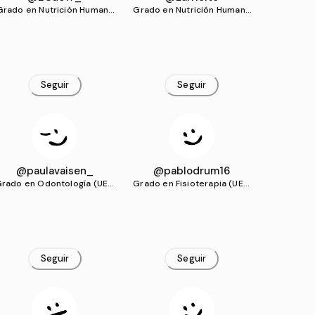
Grado en Nutrición Humana
Grado en Nutrición Humana
y Dietética (UEMC)
y Dietética (UEMC)
Seguir
Seguir
@paulavaisen_
@pablodrum16
rado en Odontología (UEM
Grado en Fisioterapia (UEM
C)
C)
Seguir
Seguir