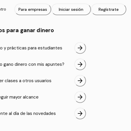
ntro
Para empresas
Iniciar sesión
Regístrate
ps para ganar dinero
arrow_forward
o y prácticas para estudiantes
arrow_forward
 gano dinero con mis apuntes?
arrow_forward
er clases a otros usuarios
arrow_forward
guir mayor alcance
arrow_forward
nte al día de las novedades