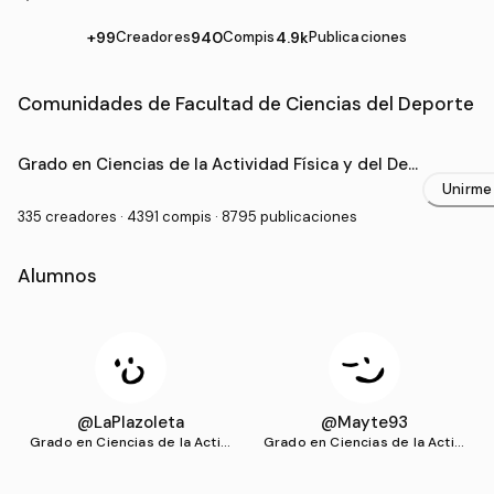
+99
Creadores
940
Compis
4.9k
Publicaciones
Comunidades de Facultad de Ciencias del Deporte
Grado Universitario en Facultad de Ciencias del Depor
Grado en Ciencias de la Actividad Física y del Dep
orte (UGR)
Unirme
335 creadores · 4391 compis · 8795 publicaciones
Alumnos
@LaPlazoleta
@Mayte93
Grado en Ciencias de la Activi
Grado en Ciencias de la Activi
dad Física y del Deporte (UG
dad Física y del Deporte (UG
R)
R)