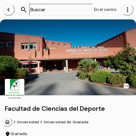
chevron_left
search
more_vert
En el centro
Facultad de Ciencias del Deporte
home
chevron_forward
chevron_forward
Universidad
Universidad de Granada
location_on
Granada