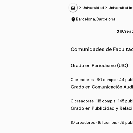
home
chevron_forward
chevron_forward
Universidad
Universitat I
location_on
Barcelona, Barcelona
26
Crea
Comunidades de Facultad
Grado Universitario en Fac
Grado en Periodismo (UIC)
0 creadores · 60 compis · 44 pub
Grado en Comunicación Audio
0 creadores · 118 compis · 145 pu
Grado en Publicidad y Relaci
10 creadores · 161 compis · 39 pu