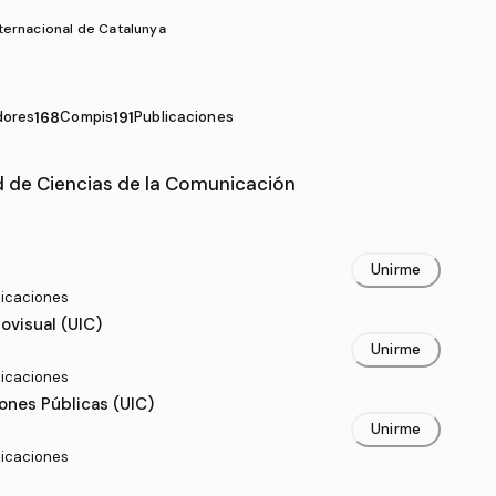
nternacional de Catalunya
dores
168
Compis
191
Publicaciones
 de Ciencias de la Comunicación
ultad de Ciencias de la Comunicación
Unirme
licaciones
visual (UIC)
Unirme
blicaciones
ones Públicas (UIC)
Unirme
blicaciones