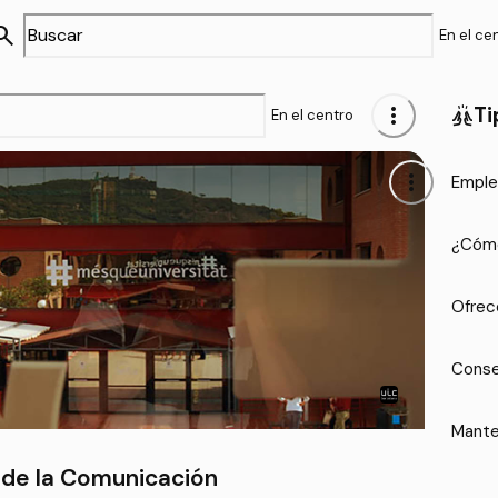
arch
En el ce
more_vert
Ti
cheer
En el centro
more_vert
Emple
¿Cómo
Ofrec
Conse
Mante
 de la Comunicación