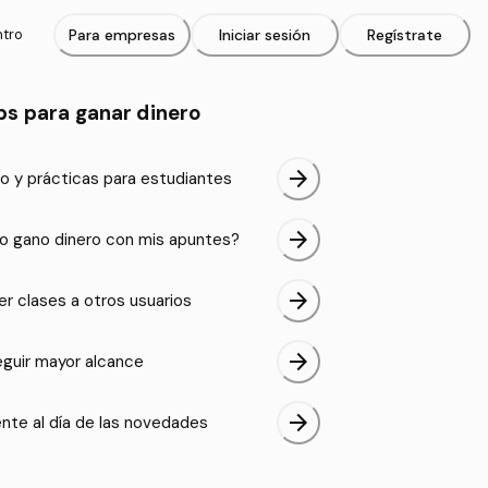
ntro
Para empresas
Iniciar sesión
Regístrate
ps para ganar dinero
arrow_forward
o y prácticas para estudiantes
arrow_forward
 gano dinero con mis apuntes?
arrow_forward
er clases a otros usuarios
arrow_forward
guir mayor alcance
arrow_forward
nte al día de las novedades