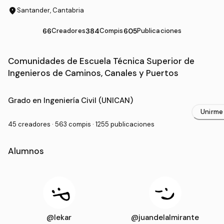
location_on
Santander, Cantabria
66
Creadores
384
Compis
605
Publicaciones
Comunidades de Escuela Técnica Superior de
Ingenieros de Caminos, Canales y Puertos
Grado Universitario en Escuela Técnica Superior de In
Grado en Ingeniería Civil (UNICAN)
Unirme
45 creadores · 563 compis · 1255 publicaciones
Alumnos
@lekar
@juandelalmirante