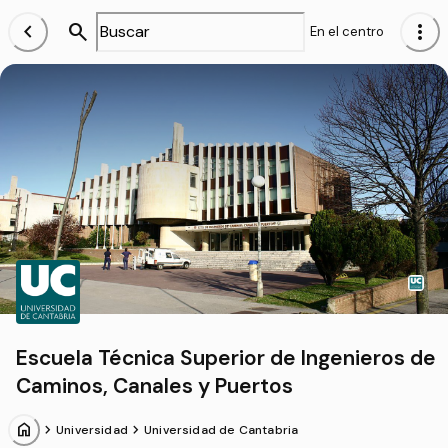
chevron_left
search
more_vert
En el centro
Escuela Técnica Superior de Ingenieros de
Caminos, Canales y Puertos
home
chevron_forward
chevron_forward
Universidad
Universidad de Cantabria