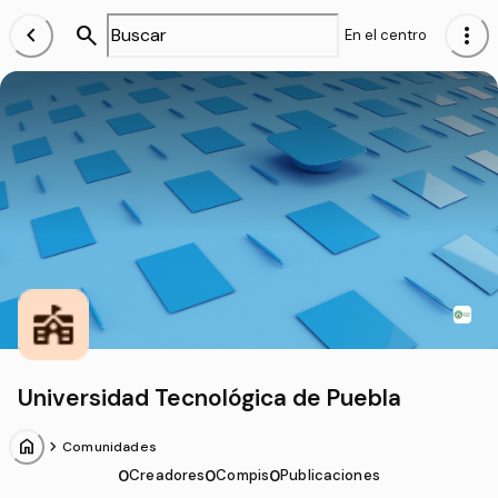
chevron_left
search
more_vert
En el centro
Universidad Tecnológica de Puebla
home
chevron_forward
Comunidades
0
Creadores
0
Compis
0
Publicaciones