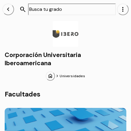
chevron_left
search
more_vert
Alumnos
Corporación Universitaria
Iberoamericana
home
chevron_forward
Universidades
Facultades