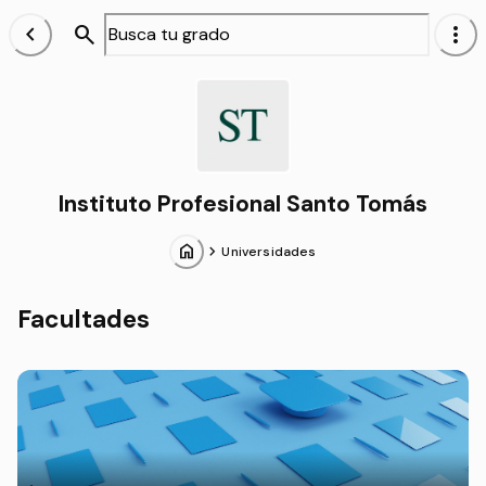
chevron_left
search
more_vert
Alumnos
Instituto Profesional Santo Tomás
home
chevron_forward
Universidades
Facultades