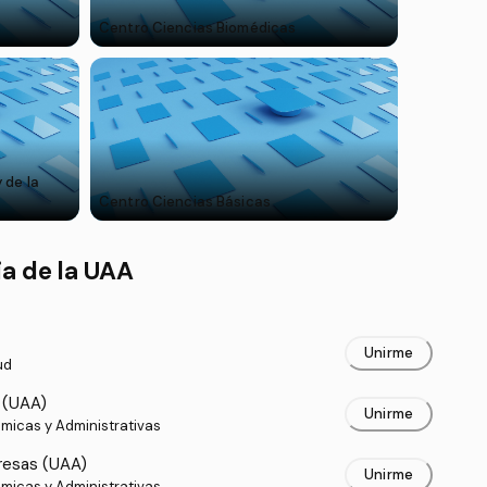
s
Centro Ciencias Biomédicas
 de la
Centro Ciencias Básicas
ia de la UAA
Unirme
ud
 (UAA)
Unirme
micas y Administrativas
resas (UAA)
Unirme
micas y Administrativas