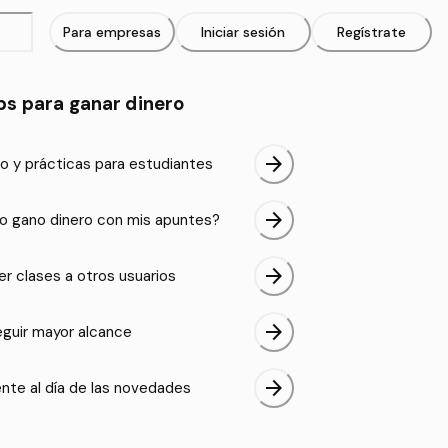
Para empresas
Iniciar sesión
Regístrate
ps para ganar dinero
arrow_forward
o y prácticas para estudiantes
arrow_forward
 gano dinero con mis apuntes?
arrow_forward
er clases a otros usuarios
arrow_forward
guir mayor alcance
arrow_forward
nte al día de las novedades