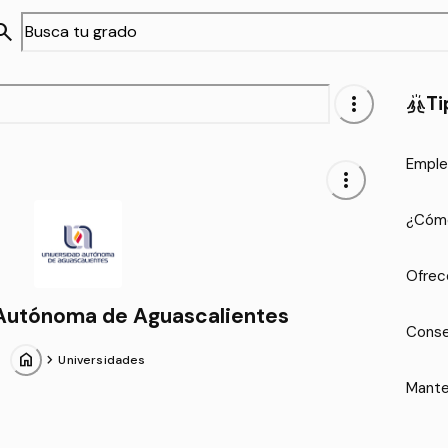
arch
more_vert
Ti
cheer
Emple
more_vert
¿Cómo
Ofrec
 Autónoma de Aguascalientes
Conse
home
chevron_forward
Universidades
Mante