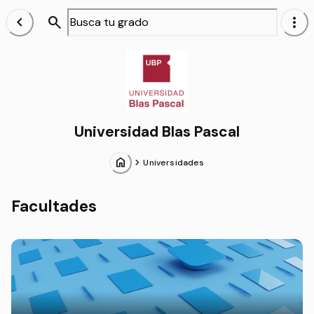
chevron_left
search
more_vert
Alumnos
Universidad Blas Pascal
home
chevron_forward
Universidades
Facultades