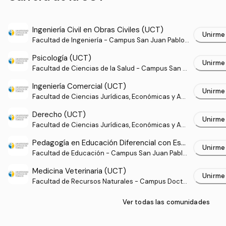
Ingeniería Civil en Obras Civiles (UCT)
Unirme
Facultad de Ingeniería - Campus San Juan Pablo Ii
- Sede Temuco
Psicología (UCT)
Unirme
Facultad de Ciencias de la Salud - Campus San Fr
ancisco - Sede Temuco
Ingeniería Comercial (UCT)
Unirme
Facultad de Ciencias Jurídicas, Económicas y Ad
ministrativas - Campus San Francisco - Sede Tem
Derecho (UCT)
uco
Unirme
Facultad de Ciencias Jurídicas, Económicas y Ad
ministrativas - Campus San Francisco - Sede Tem
Pedagogía en Educación Diferencial con Esp
uco
Unirme
ecialidad en Neet y Deficiencia Mental (UC
Facultad de Educación - Campus San Juan Pablo
Ii - Sede Temuco
T)
Medicina Veterinaria (UCT)
Unirme
Facultad de Recursos Naturales - Campus Doctor
Luis Rivas del Canto - Sede Temuco
Ver todas las comunidades