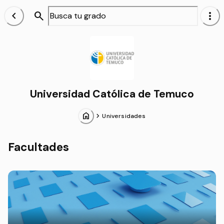
chevron_left
search
more_vert
Alumnos
Universidad Católica de Temuco
home
chevron_forward
Universidades
Facultades