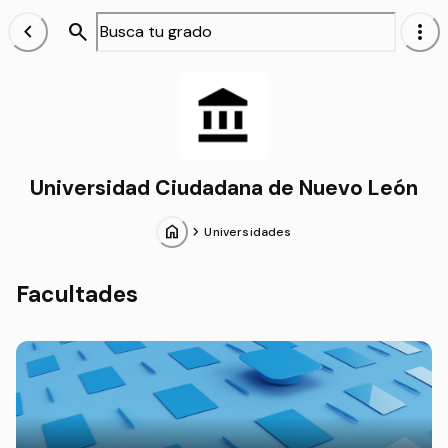
chevron_left
search
more_vert
Alumnos
Universidad Ciudadana de Nuevo León
home
chevron_forward
Universidades
Facultades