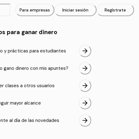
Para empresas
Iniciar sesión
Regístrate
ps para ganar dinero
arrow_forward
o y prácticas para estudiantes
arrow_forward
 gano dinero con mis apuntes?
arrow_forward
er clases a otros usuarios
arrow_forward
guir mayor alcance
arrow_forward
nte al día de las novedades