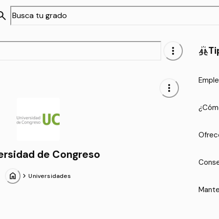
arch
more_vert
Ti
cheer
Emple
more_vert
¿Cómo
Ofrec
ersidad de Congreso
Conse
home
chevron_forward
Universidades
Mante