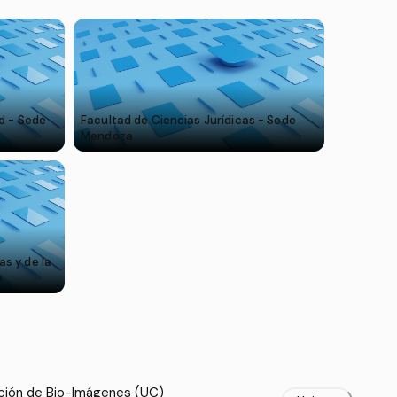
d - Sede
Facultad de Ciencias Jurídicas - Sede
Mendoza
s y de la
a
cción de Bio-Imágenes (UC)