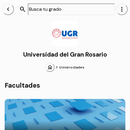
chevron_left
search
more_vert
Alumnos
Universidad del Gran Rosario
home
chevron_forward
Universidades
Facultades