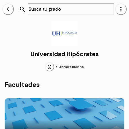
chevron_left
search
more_vert
Alumnos
Universidad Hipócrates
home
chevron_forward
Universidades
Facultades