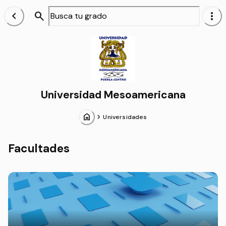
chevron_left
search
more_vert
Alumnos
Universidad Mesoamericana
home
chevron_forward
Universidades
Facultades