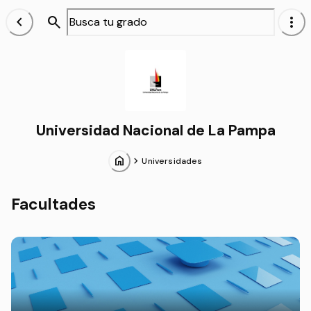
chevron_left
search
more_vert
Alumnos
Universidad Nacional de La Pampa
home
chevron_forward
Universidades
Facultades