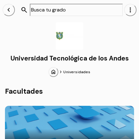
chevron_left
search
more_vert
Alumnos
Universidad Tecnológica de los Andes
home
chevron_forward
Universidades
Facultades