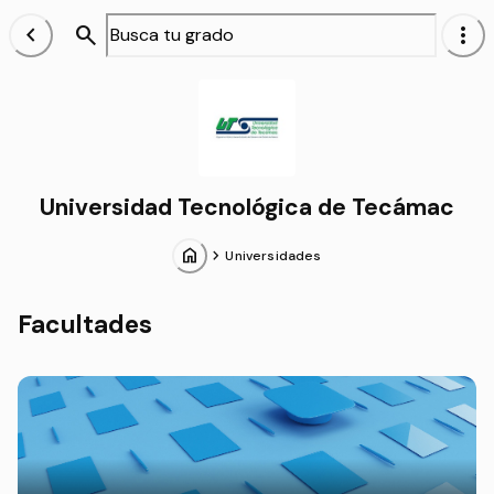
chevron_left
search
more_vert
Alumnos
Universidad Tecnológica de Tecámac
home
chevron_forward
Universidades
Facultades