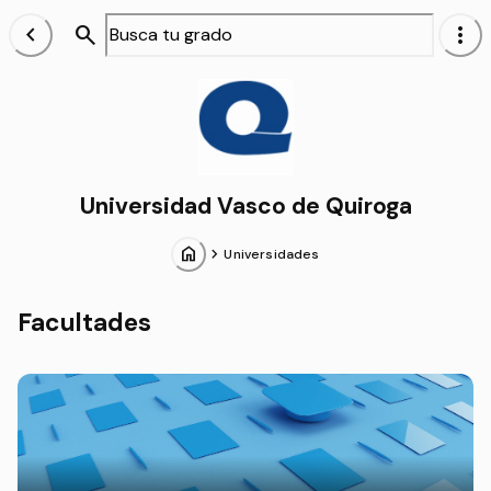
chevron_left
search
more_vert
Alumnos
Universidad Vasco de Quiroga
home
chevron_forward
Universidades
Facultades