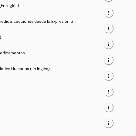
En Inglés)
more_vert
médica: Lecciones desde la Expresión Gé
more_vert
)
more_vert
 Medicamentos
more_vert
ades Humanas (En Inglés)
more_vert
more_vert
more_vert
more_vert