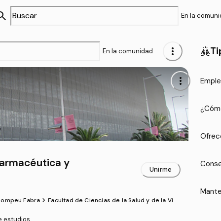
arch
En la comun
more_vert
Ti
cheer
En la comunidad
more_vert
Emple
¿Cómo
Ofrec
Farmacéutica y
Conse
Unirme
Mante
chevron_forward
Pompeu Fabra
Facultad de Ciencias de la Salud y de la Vid
a
e estudios