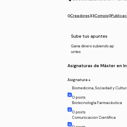
0
Creadores
33
Compis
0
Publicac
Sube tus apuntes
Gana dinero subiendo ap
untes
Asignaturas de Máster en In
Asignatura
arrow_downward
Biomedicina, Sociedad y Cultur
0
posts
Biotecnología Farmacéutica
0
posts
Comunicacion Cientifica
0
posts