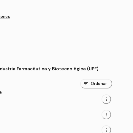
iones
dustria Farmacéutica y Biotecnológica (UPF)
filter_list
Ordenar
a
more_vert
more_vert
more_vert