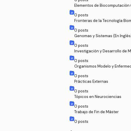
Elementos de Biocomputación (
0
posts
Fronteras de la Tecnología Bio
nica (En Inglés)
0
posts
Genomas y Sistemas (En Inglés
0
posts
Investigación y Desarrollo de
0
posts
Organismos Modelo y Enfermed
0
posts
Prácticas Externas
0
posts
Tópicos en Neurociencias
0
posts
Trabajo de Fin de Máster
0
posts