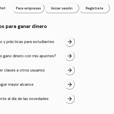
idad
Para empresas
Iniciar sesión
Regístrate
ps para ganar dinero
arrow_forward
o y prácticas para estudiantes
arrow_forward
 gano dinero con mis apuntes?
arrow_forward
er clases a otros usuarios
arrow_forward
guir mayor alcance
arrow_forward
nte al día de las novedades