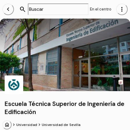
chevron_left
search
more_vert
En el centro
Escuela Técnica Superior de Ingeniería de
Edificación
home
chevron_forward
chevron_forward
Universidad
Universidad de Sevilla