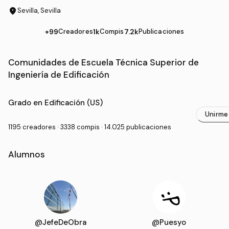
location_on
Sevilla, Sevilla
+99
Creadores
1k
Compis
7.2k
Publicaciones
Comunidades de Escuela Técnica Superior de
Ingeniería de Edificación
Grado Universitario en Escuela Técnica Superior de Inge
Grado en Edificación (US)
Unirme
1195 creadores · 3338 compis · 14.025 publicaciones
Alumnos
@JefeDeObra
@Puesyo