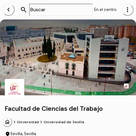
chevron_left
search
more_vert
En el centro
Facultad de Ciencias del Trabajo
home
chevron_forward
chevron_forward
Universidad
Universidad de Sevilla
location_on
Sevilla, Sevilla