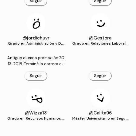
Seguir
Seguir
@jordichuvr
@Gestora
Grado en Administración y Dir
Grado en Relaciones Laborale
ección de Empresas (US)
s y Recursos Humanos (US)
Antiguo alumno promoción 20
13-2018. Terminé la carrera co
n mis propios apuntes subido
Seguir
Seguir
s a mi perfil. Son temas bastan
te estructurados y fáciles de
estudiar, diferenciando siemp
re para entender bien las pre
guntas tipo test, desarrollo y
prácticas.
@Wizza13
@Calita96
Grado en Recursos Humanos y
Máster Universitario en Seguri
Relaciones Laborales (UNIR)
dad Integral en la Industria y P
revención de Riesgos Laboral
es (US)