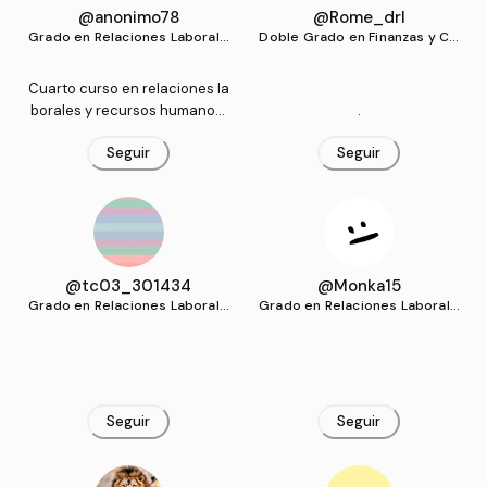
@anonimo78
@Rome_drl
Grado en Relaciones Laborale
Doble Grado en Finanzas y Co
s y Recursos Humanos (US)
ntabilidad y Relaciones Labora
les y Recursos Humanos (US)
Cuarto curso en relaciones la
borales y recursos humanos.
.
Aprobando asignaturas por c
Seguir
Seguir
urso, apuntes muy buenos en
mi perfil
@tc03_301434
@Monka15
Grado en Relaciones Laborale
Grado en Relaciones Laborale
s y Recursos Humanos (US)
s y Recursos Humanos (US)
Seguir
Seguir