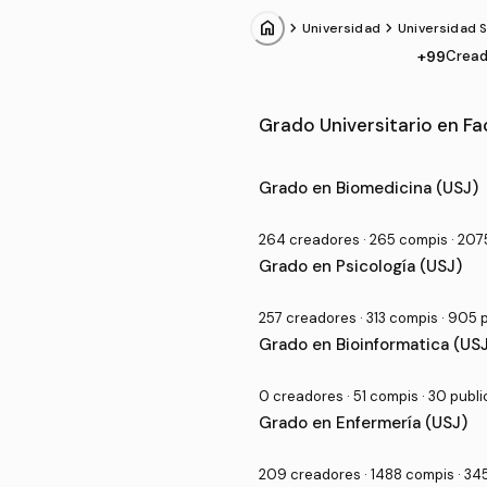
home
chevron_forward
chevron_forward
Universidad
Universidad 
+99
Cread
Comunidades de Facultad de
Grado Universitario en Fa
Grado en Biomedicina (USJ)
264 creadores · 265 compis · 207
Grado en Psicología (USJ)
257 creadores · 313 compis · 905 
Grado en Bioinformatica (US
0 creadores · 51 compis · 30 publ
Grado en Enfermería (USJ)
209 creadores · 1488 compis · 34