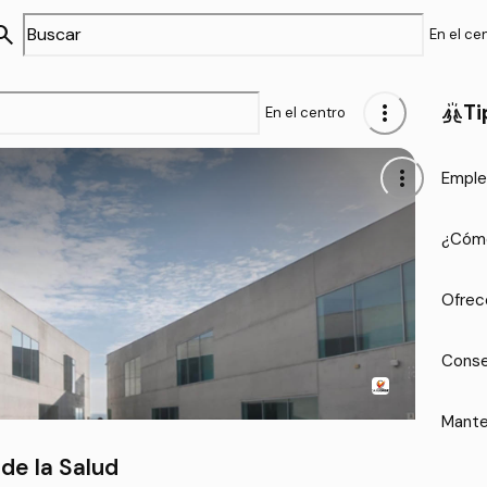
arch
En el ce
more_vert
Ti
cheer
En el centro
more_vert
Emple
¿Cómo
Ofrec
Conse
Mante
de la Salud