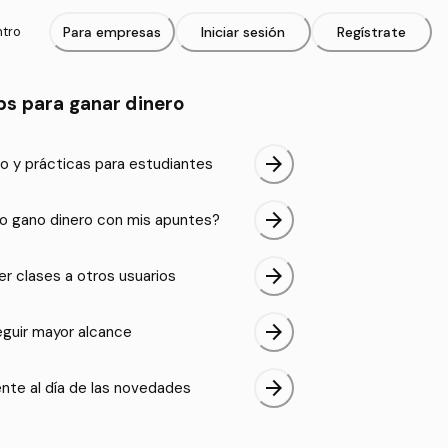
ntro
Para empresas
Iniciar sesión
Regístrate
ps para ganar dinero
arrow_forward
o y prácticas para estudiantes
arrow_forward
 gano dinero con mis apuntes?
arrow_forward
er clases a otros usuarios
arrow_forward
guir mayor alcance
arrow_forward
nte al día de las novedades