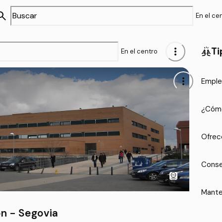
arch
En el ce
more_vert
Ti
cheer
En el centro
more_vert
Emple
¿Cómo
Ofrec
Conse
Mante
ón - Segovia