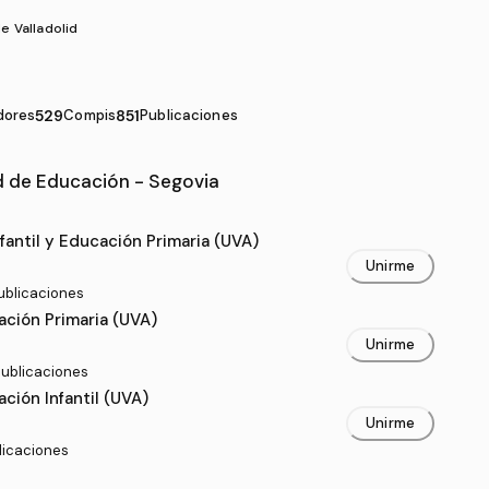
e Valladolid
dores
529
Compis
851
Publicaciones
 de Educación - Segovia
ultad de Educación - Segovia
antil y Educación Primaria (UVA)
Unirme
publicaciones
ción Primaria (UVA)
Unirme
publicaciones
ción Infantil (UVA)
Unirme
blicaciones