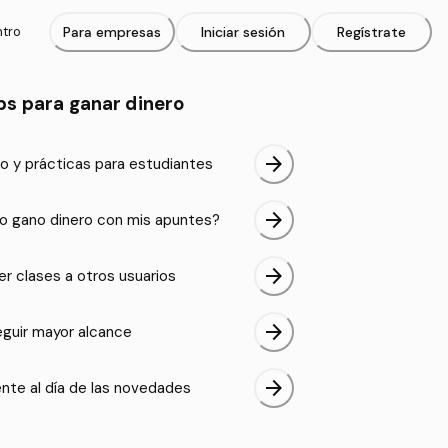
ntro
Para empresas
Iniciar sesión
Regístrate
ps para ganar dinero
arrow_forward
o y prácticas para estudiantes
arrow_forward
 gano dinero con mis apuntes?
arrow_forward
er clases a otros usuarios
arrow_forward
guir mayor alcance
arrow_forward
nte al día de las novedades