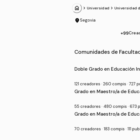
home
chevron_forward
chevron_forward
Universidad
Universidad d
location_on
Segovia
+99
Crea
Comunidades de Facultad
Grado Universitario en Fac
Doble Grado en Educación Inf
121 creadores · 260 compis · 727 
Grado en Maestro/a de Educa
55 creadores · 480 compis · 673 
Grado en Maestro/a de Educa
70 creadores · 183 compis · 111 pu