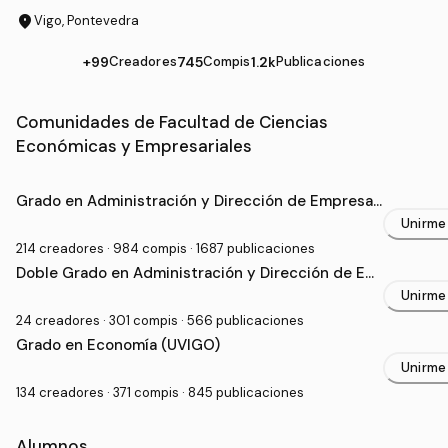
location_on
Vigo, Pontevedra
+99
Creadores
745
Compis
1.2k
Publicaciones
Comunidades de Facultad de Ciencias
Económicas y Empresariales
Grado Universitario en Facultad de Ciencias Económic
Grado en Administración y Dirección de Empresas
(UVIGO)
Unirme
214 creadores · 984 compis · 1687 publicaciones
Doble Grado en Administración y Dirección de Em
presas y Derecho (UVIGO)
Unirme
24 creadores · 301 compis · 566 publicaciones
Grado en Economía (UVIGO)
Unirme
134 creadores · 371 compis · 845 publicaciones
Alumnos