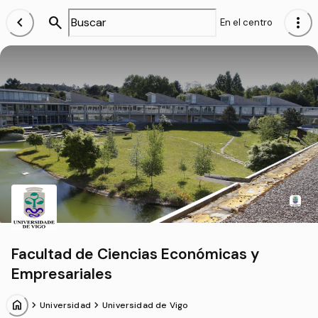
chevron_left
search
more_vert
En el centro
Facultad de Ciencias Económicas y
Empresariales
home
chevron_forward
chevron_forward
Universidad
Universidad de Vigo