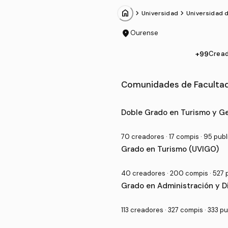
home
chevron_forward
chevron_forward
Universidad
Universidad 
location_on
Ourense
+99
Crea
Comunidades de Facultad
Grado Universitario en Facu
Doble Grado en Turismo y Ge
70 creadores · 17 compis · 95 pub
Grado en Turismo (UVIGO)
40 creadores · 200 compis · 527 
Grado en Administración y 
113 creadores · 327 compis · 333 p