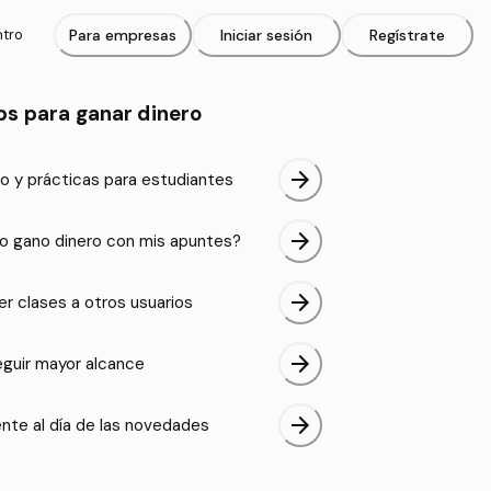
ntro
Para empresas
Iniciar sesión
Regístrate
ps para ganar dinero
arrow_forward
o y prácticas para estudiantes
arrow_forward
 gano dinero con mis apuntes?
arrow_forward
er clases a otros usuarios
arrow_forward
guir mayor alcance
arrow_forward
nte al día de las novedades