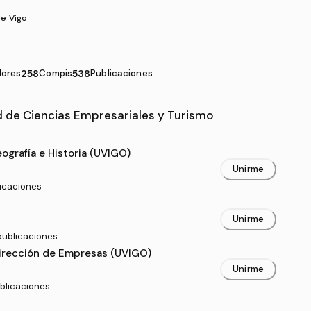
de Vigo
dores
258
Compis
538
Publicaciones
 de Ciencias Empresariales y Turismo
ltad de Ciencias Empresariales y Turismo
ografía e Historia (UVIGO)
Unirme
licaciones
Unirme
publicaciones
Dirección de Empresas (UVIGO)
Unirme
ublicaciones