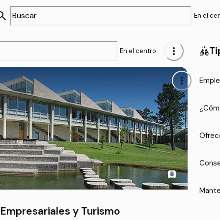
arch
En el ce
more_vert
Ti
cheer
En el centro
more_vert
Emple
¿Cómo
Ofrec
Conse
Mante
 Empresariales y Turismo